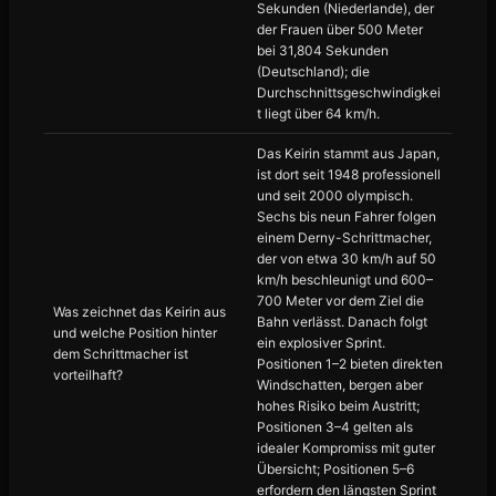
Sekunden (Niederlande), der
der Frauen über 500 Meter
bei 31,804 Sekunden
(Deutschland); die
Durchschnittsgeschwindigkei
t liegt über 64 km/h.
Das Keirin stammt aus Japan,
ist dort seit 1948 professionell
und seit 2000 olympisch.
Sechs bis neun Fahrer folgen
einem Derny-Schrittmacher,
der von etwa 30 km/h auf 50
km/h beschleunigt und 600–
700 Meter vor dem Ziel die
Was zeichnet das Keirin aus
Bahn verlässt. Danach folgt
und welche Position hinter
ein explosiver Sprint.
dem Schrittmacher ist
Positionen 1–2 bieten direkten
vorteilhaft?
Windschatten, bergen aber
hohes Risiko beim Austritt;
Positionen 3–4 gelten als
idealer Kompromiss mit guter
Übersicht; Positionen 5–6
erfordern den längsten Sprint