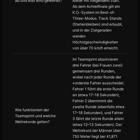
ab und was wird gewertet?
Meter mit fliegendem Start.
Ab dem Achtelfinale gilt ein
K.O.-System im Best-of-
Three-Modus. Track Stands
(Stehenbleiben) sind erlaubt,
und in der Zielgeraden
werden
Höchstgeschwindigkeiten
von über 70 km/h erreicht.
Im Teamsprint absolvieren
drei Fahrer (bei Frauen zwei)
gemeinsam drei Runden,
wobei nach jeder Runde der
vorderste Fahrer ausscheidet.
Fahrer 1 führt die erste Runde
an (etwa 17–18 Sekunden),
Fahrer 2 übernimmt die
zweite Runde (ebenfalls etwa
Wie funktioniert der
17–18 Sekunden), und Fahrer
Teamsprint und welche
3 fährt die letzte Runde allein
Weltrekorde gelten?
(etwa 12–13 Sekunden). Der
Weltrekord der Männer über
750 Meter liegt bei 41,871