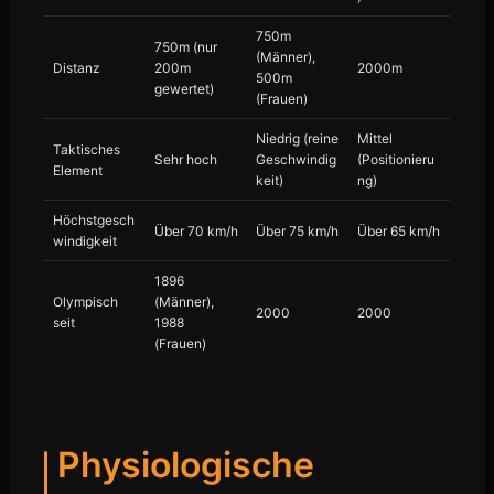
750m
750m (nur
(Männer),
Distanz
200m
2000m
500m
gewertet)
(Frauen)
Niedrig (reine
Mittel
Taktisches
Sehr hoch
Geschwindig
(Positionieru
Element
keit)
ng)
Höchstgesch
Über 70 km/h
Über 75 km/h
Über 65 km/h
windigkeit
1896
Olympisch
(Männer),
2000
2000
seit
1988
(Frauen)
Physiologische