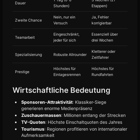
Dauer
Stunden)
Etappen)
Nein, nur ein
Ja, Fehler
Zweite Chance
Versuch
korrigierbar
Eingeschränkt,
Essenziell über
Teamarbeit
jeder für sich
drei Wochen
Kletterer oder
Spezialisierung
Robuste Allrounder
Zeitfahrer
Höchstes für
Höchstes für
Prestige
Eintagesrennen
Rundfahrten
Wirtschaftliche Bedeutung
Sponsoren-Attraktivität
: Klassiker-Siege
generieren enorme Medienpräsenz
Zuschauermassen
: Millionen entlang der Strecken
TV-Quoten
: Höchste Einschaltquoten des Jahres
Tourismus
: Regionen profitieren von internationaler
Aufmerksamkeit