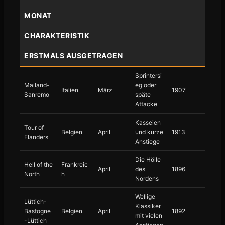
MONAT
CHARAKTERISTIK
ERSTMALS AUSGETRAGEN
Sprintersi
Mailand-
eg oder
Italien
März
1907
Sanremo
späte
Attacke
Kasseien
Tour of
Belgien
April
und kurze
1913
Flanders
Anstiege
Die Hölle
Hell of the
Frankreic
April
des
1896
North
h
Nordens
Wellige
Lüttich-
Klassiker
Bastogne
Belgien
April
1892
mit vielen
-Lüttich