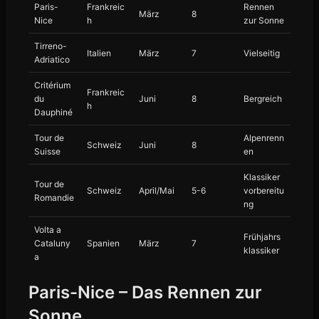
Paris-
Frankreic
Rennen
März
8
Nice
h
zur Sonne
Tirreno-
Italien
März
7
Vielseitig
Adriatico
Critérium
Frankreic
du
Juni
8
Bergreich
h
Dauphiné
Tour de
Alpenrenn
Schweiz
Juni
8
Suisse
en
Klassiker
Tour de
Schweiz
April/Mai
5-6
vorbereitu
Romandie
ng
Volta a
Frühjahrs
Cataluny
Spanien
März
7
klassiker
a
Paris-Nice – Das Rennen zur
Sonne