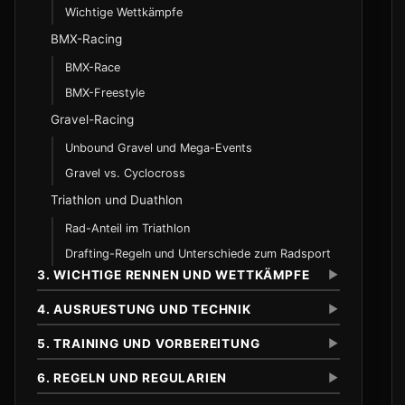
Wichtige Wettkämpfe
BMX-Racing
BMX-Race
BMX-Freestyle
Gravel-Racing
Unbound Gravel und Mega-Events
Gravel vs. Cyclocross
Triathlon und Duathlon
Rad-Anteil im Triathlon
Drafting-Regeln und Unterschiede zum Radsport
3. WICHTIGE RENNEN UND WETTKÄMPFE
▼
4. AUSRUESTUNG UND TECHNIK
▼
5. TRAINING UND VORBEREITUNG
▼
Tour de France
Geschichte
6. REGELN UND REGULARIEN
▼
Rahmen und Geometrie
Streckenprofile