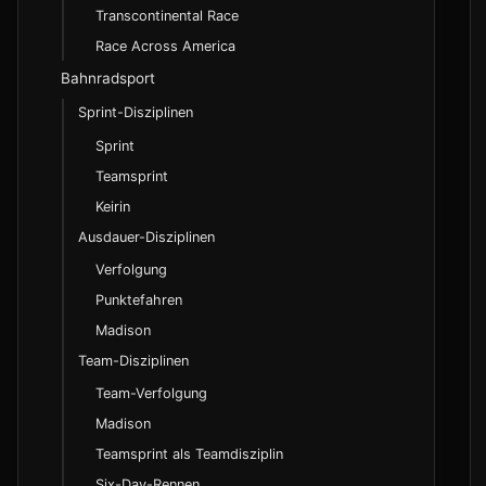
Rennsstatus und Abkuerzungen
Transcontinental Race
DNF, DNS und OTL
Race Across America
Zeitabstand und Gruppenbezeichnungen
Bahnradsport
Taktische Begriffe
Sprint-Disziplinen
Sprint
WorldTour und ProSeries
Teamsprint
Continental Circuits
Keirin
Nationales Rennwesen
Ausdauer-Disziplinen
Class 1 bis 3 und UCI-Cups
Verfolgung
Olympia-Qualifikation im Radsport
Punktefahren
Madison
Lizenzklassen und Einstieg
Team-Disziplinen
Bundesliga und regionale Meisterschaften
Team-Verfolgung
Madison
Teamsprint als Teamdisziplin
Six-Day-Rennen