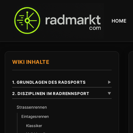
HOME
WIKI INHALTE
1. GRUNDLAGEN DES RADSPORTS
▼
2. DISZIPLINEN IM RADRENNSPORT
▼
Definition und Abgrenzung
Strassenrennen
Unterschied zu anderen Radsportarten
Eintagesrennen
Klassiker
Anfaenge im 19. Jahrhundert