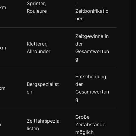
Sprinter,
,
 km
Rouleure
Zeitbonifikatio
nen
Zeitgewinne in
Kletterer,
der
 km
Allrounder
Gesamtwertun
g
Entscheidung
Bergspezialist
der
 km
en
Gesamtwertun
g
Große
Zeitfahrspezia
m
Zeitabstände
listen
möglich