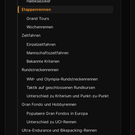
Halbklassiker
Entwicklung im 20. Jahrhundert
Etappenrennen
Moderne Aera ab 2000
Grand Tours
Wochenrennen
UCI - Union Cycliste Internationale
Zeitfahren
Nationale Verbaende
Einzelzeitfahren
Mannschaftszeitfahren
Peloton und Gruppen
Bekannte Kriterien
Wertungen und Trikots
Rundstreckenrennen
Streckenbegriffe
WM- und Olympia-Rundstreckenrennen
Kategorisierung von Anstiegen
Taktik auf geschlossenen Rundkursen
Zwischenzeiten und Tempo
Unterschied zu Kriterium und Punkt-zu-Punkt
Fahrerrollen und Spezialisierungen
Gran Fondo und Hobbyrennen
Domestique und Edelhelfer
Populaere Gran Fondos in Europa
Rouleur und Flachland-Spezialist
Unterschied zu UCI-Rennen
GC-Fahrer und Klassement-Spezialist
Ultra-Endurance und Bikepacking-Rennen