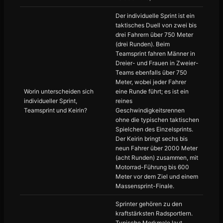
Der individuelle Sprint ist ein
taktisches Duell von zwei bis
drei Fahrern über 750 Meter
(drei Runden). Beim
Teamsprint fahren Männer in
Dreier- und Frauen in Zweier-
Teams ebenfalls über 750
Meter, wobei jeder Fahrer
Worin unterscheiden sich
eine Runde führt; es ist ein
individueller Sprint,
reines
Teamsprint und Keirin?
Geschwindigkeitsrennen
ohne die typischen taktischen
Spielchen des Einzelsprints.
Der Keirin bringt sechs bis
neun Fahrer über 2000 Meter
(acht Runden) zusammen, mit
Motorrad-Führung bis 600
Meter vor dem Ziel und einem
Massensprint-Finale.
Sprinter gehören zu den
kraftstärksten Radsportlern.
Typische Merkmale laut