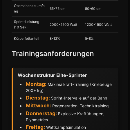
Oberschenkelumfa
65-75 cm
50-60 cm
ng
Sprint-Leistung
2000-2500 Watt
1200-1500 Watt
(10 Sek)
Körperfettanteil
8-12%
5-8%
Trainingsanforderungen
Wochenstruktur Elite-Sprinter
Montag:
Maximalkraft-Training (Kniebeuge
200+ kg)
Dienstag:
Sprint-Intervalle auf der Bahn
Mittwoch:
Regeneration, Techniktraining
Donnerstag:
Explosive Kraftübungen,
Plyometrics
Freitag:
Wettkampfsimulation