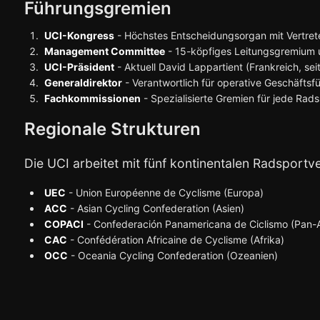
Führungsgremien
UCI-Kongress
- Höchstes Entscheidungsorgan mit Vertreter
Management Committee
- 15-köpfiges Leitungsgremium u
UCI-Präsident
- Aktuell David Lappartient (Frankreich, sei
Generaldirektor
- Verantwortlich für operative Geschäftsf
Fachkommissionen
- Spezialisierte Gremien für jede Rads
Regionale Strukturen
Die UCI arbeitet mit fünf kontinentalen Radspor
UEC
- Union Européenne de Cyclisme (Europa)
ACC
- Asian Cycling Confederation (Asien)
COPACI
- Confederación Panamericana de Ciclismo (Pan-
CAC
- Confédération Africaine de Cyclisme (Afrika)
OCC
- Oceania Cycling Confederation (Ozeanien)