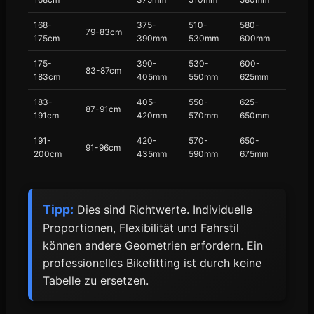
168-
375-
510-
580-
79-83cm
175cm
390mm
530mm
600mm
175-
390-
530-
600-
83-87cm
183cm
405mm
550mm
625mm
183-
405-
550-
625-
87-91cm
191cm
420mm
570mm
650mm
191-
420-
570-
650-
91-96cm
200cm
435mm
590mm
675mm
Tipp:
Dies sind Richtwerte. Individuelle
Proportionen, Flexibilität und Fahrstil
können andere Geometrien erfordern. Ein
professionelles Bikefitting ist durch keine
Tabelle zu ersetzen.