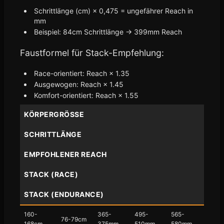
Schrittlänge (cm) × 0,475 = ungefährer Reach in
mm
Beispiel: 84cm Schrittlänge → 399mm Reach
Faustformel für Stack-Empfehlung:
Race-orientiert: Reach × 1.35
Ausgewogen: Reach × 1.45
Komfort-orientiert: Reach × 1.55
KÖRPERGRÖSSE
SCHRITTLÄNGE
EMPFOHLENER REACH
STACK (RACE)
STACK (ENDURANCE)
160-
365-
495-
565-
76-79cm
168cm
375mm
510mm
580mm