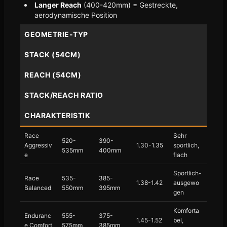
Langer Reach
(400-420mm) = Gestreckte,
aerodynamische Position
GEOMETRIE-TYP
STACK (54CM)
REACH (54CM)
STACK/REACH RATIO
CHARAKTERISTIK
Race
Sehr
520-
390-
Aggressiv
1.30-1.35
sportlich,
535mm
400mm
e
flach
Sportlich-
Race
535-
385-
1.38-1.42
ausgewo
Balanced
550mm
395mm
gen
Komforta
Enduranc
555-
375-
1.45-1.52
bel,
e Comfort
575mm
385mm