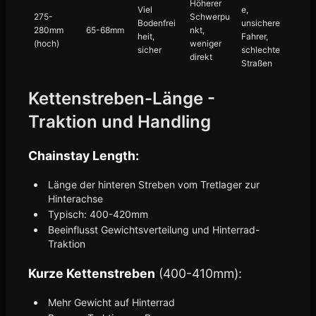
Höherer
Viel
e,
275-
Schwerpu
Bodenfrei
unsichere
280mm
65-68mm
nkt,
heit,
Fahrer,
(hoch)
weniger
sicher
schlechte
direkt
Straßen
Kettenstreben-Länge -
Traktion und Handling
Chainstay Length:
Länge der hinteren Streben vom Tretlager zur
Hinterachse
Typisch: 400-420mm
Beeinflusst Gewichtsverteilung und Hinterrad-
Traktion
Kurze Kettenstreben
(400-410mm):
Mehr Gewicht auf Hinterrad