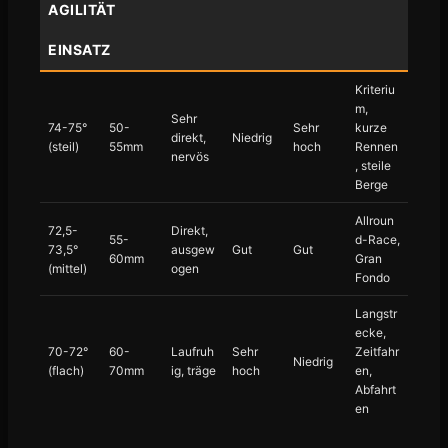
AGILITÄT
EINSATZ
Kriteriu
m,
Sehr
74-75°
50-
Sehr
kurze
direkt,
Niedrig
(steil)
55mm
hoch
Rennen
nervös
, steile
Berge
Allroun
72,5-
Direkt,
55-
d-Race,
73,5°
ausgew
Gut
Gut
60mm
Gran
(mittel)
ogen
Fondo
Langstr
ecke,
70-72°
60-
Laufruh
Sehr
Zeitfahr
Niedrig
(flach)
70mm
ig, träge
hoch
en,
Abfahrt
en