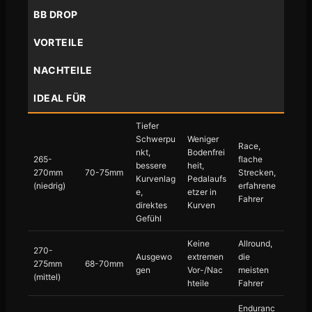
BB DROP
VORTEILE
NACHTEILE
IDEAL FÜR
Tiefer
Schwerpu
Weniger
Race,
nkt,
Bodenfrei
265-
flache
bessere
heit,
270mm
70-75mm
Strecken,
Kurvenlag
Pedalaufs
(niedrig)
erfahrene
e,
etzer in
Fahrer
direktes
Kurven
Gefühl
Keine
Allround,
270-
Ausgewo
extremen
die
275mm
68-70mm
gen
Vor-/Nac
meisten
(mittel)
hteile
Fahrer
Enduranc