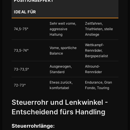
POSITIONSEFFEKT
IDEAL FÜR
Sehr weit vorne,
Zeitfahren,
74,5-75°
aggressive
Triathleten, steile
Haltung
Anstiege
Wettkampf-
Vorne, sportliche
73,5-74°
Rennräder,
Balance
Bergspezialist
Ausgewogen,
Allround-
73-73,5°
Standard
Rennräder
Etwas zurück,
Endurance, Gran
72-73°
komfortabel
Fondo, Touring
Steuerrohr und Lenkwinkel -
Entscheidend fürs Handling
Steuerrohrlänge: