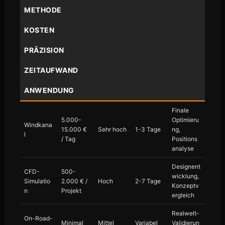
METHODE
KOSTEN
PRÄZISION
ZEITAUFWAND
ANWENDUNG
Finale
5.000-
Optimieru
Windkana
15.000 €
Sehr hoch
1-3 Tage
ng,
l
/ Tag
Positions
analyse
Designent
CFD-
500-
wicklung,
Simulatio
2.000 € /
Hoch
2-7 Tage
Konzeptv
n
Projekt
ergleich
Realwelt-
On-Road-
Minimal
Mittel
Variabel
Validierun