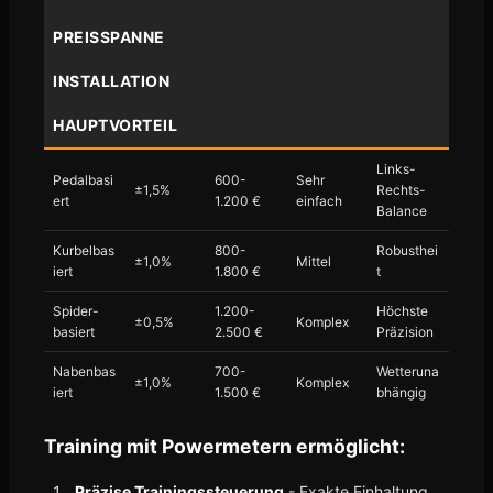
PREISSPANNE
INSTALLATION
HAUPTVORTEIL
Links-
Pedalbasi
600-
Sehr
±1,5%
Rechts-
ert
1.200 €
einfach
Balance
Kurbelbas
800-
Robusthei
±1,0%
Mittel
iert
1.800 €
t
Spider-
1.200-
Höchste
±0,5%
Komplex
basiert
2.500 €
Präzision
Nabenbas
700-
Wetteruna
±1,0%
Komplex
iert
1.500 €
bhängig
Training mit Powermetern ermöglicht:
Präzise Trainingssteuerung
- Exakte Einhaltung