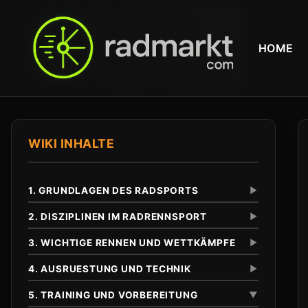
HOME
WIKI INHALTE
1. GRUNDLAGEN DES RADSPORTS
▼
2. DISZIPLINEN IM RADRENNSPORT
▼
3. WICHTIGE RENNEN UND WETTKÄMPFE
▼
Definition und Abgrenzung
Unterschied zu anderen Radsportarten
4. AUSRUESTUNG UND TECHNIK
▼
Eintagesrennen
Klassiker
5. TRAINING UND VORBEREITUNG
▼
Tour de France
Anfaenge im 19. Jahrhundert