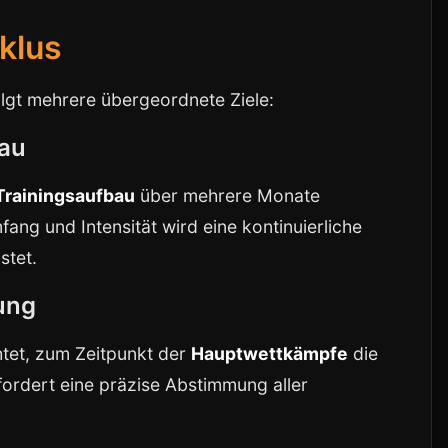
klus
lgt mehrere übergeordnete Ziele:
bau
Trainingsaufbau
über mehrere Monate
ang und Intensität wird eine kontinuierliche
stet.
ung
htet, zum Zeitpunkt der
Hauptwettkämpfe
die
fordert eine präzise Abstimmung aller