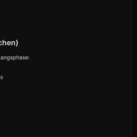
chen)
gangsphase:
ng