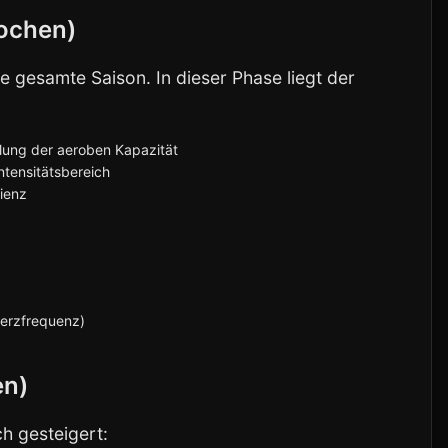
ochen)
ie gesamte Saison. In dieser Phase liegt der
lung der aeroben Kapazität
Intensitätsbereich
zienz
Herzfrequenz)
en)
ch gesteigert: