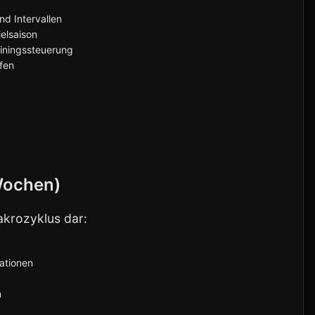
nd Intervallen
ielsaison
iningssteuerung
fen
Wochen)
krozyklus dar:
uationen
n