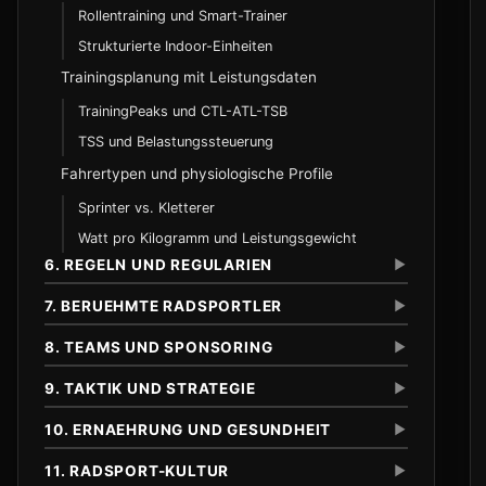
Rollentraining und Smart-Trainer
E3 Saxo Classic
Velodrom und Bahnregeln
Strukturierte Indoor-Einheiten
250-Meter-Oval und Streckenmarkierungen
Reifen und Laufradwahl
Trainingsplanung mit Leistungsdaten
Deutschland Tour
Uebergaben und Positionierung
Cantilever vs. Disc
TrainingPeaks und CTL-ATL-TSB
Rund um Koeln und Cyclassics Hamburg
Scratch und Ausscheidungsrennen
TSS und Belastungssteuerung
Tour de Suisse
Scratch
Geometrie und Setup
Fahrertypen und physiologische Profile
Tour de Pologne
Elimination
Tubeless und Reifendruck
Sprinter vs. Kletterer
Watt pro Kilogramm und Leistungsgewicht
Tour of Britain
Cross-Country
Mindestgewicht und Messverfahren
6. REGELN UND REGULARIEN
▼
Tour of California und USA-Rennen
Downhill
Verbotene Positionen und Aufbauten
7. BERUEHMTE RADSPORTLER
▼
Enduro
Tour Down Under
Marathon
8. TEAMS UND SPONSORING
▼
Startberechtigung
Cadel Evans Great Ocean Road Race
Short Track XCO
Materialbeschraenkungen
9. TAKTIK UND STRATEGIE
▼
Eddy Merckx
E-Mountainbike-Racing
Verhaltensregeln
Bernard Hinault
10. ERNAEHRUNG UND GESUNDHEIT
▼
Team Jumbo-Visma
Miguel Indurain
UAE Team Emirates
11. RADSPORT-KULTUR
Regeln und Besonderheiten
▼
Windschattenfahren
UCI-WorldTour-Rangliste
Lance Armstrong