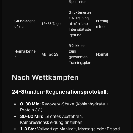
Sportarten
Strukturiertes
GA-Training,
Grundlagena
Niedrig-
15-28 Tage
allmähliche
ufbau
mittel
Intensitätsste
igerung
Rückkehr
Normalbetrie
zum
Ab Tag 29
Normal
b
gewohnten
Trainingsplan
Nach Wettkämpfen
24-Stunden-Regenerationsprotokoll:
0-30 Min:
Recovery-Shake (Kohlenhydrate +
Protein 3:1)
30-60 Min:
Leichtes Ausfahren,
Kompressionskleidung anziehen
1-3 Std:
Vollwertige Mahlzeit, Massage oder Eisbad