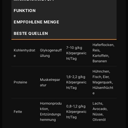
FUNKTION
EMPFOHLENE MENGE
BESTE QUELLEN
Haferflocken,
7-10 g/kg
Kohlenhydrat
Glykogenauff
Reis,
Körpergewic
e
üllung
Kartoffeln,
ht/Tag
Bananen
Hühnchen,
1,6-2,2 g/kg
Fisch, Eier,
Muskelrepar
Proteine
Körpergewic
Magerquark,
atur
ht/Tag
Hülsenfrücht
e
Hormonprodu
Lachs,
0,8-1,2 g/kg
ktion,
Avocado,
Fette
Körpergewic
Entzündungs
Nüsse,
ht/Tag
hemmung
Olivenöl