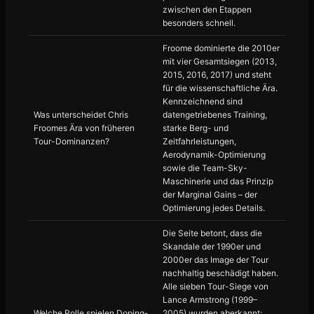
zwischen den Etappen
besonders schnell.
Froome dominierte die 2010er
mit vier Gesamtsiegen (2013,
2015, 2016, 2017) und steht
für die wissenschaftliche Ära.
Kennzeichnend sind
Was unterscheidet Chris
datengetriebenes Training,
Froomes Ära von früheren
starke Berg- und
Tour-Dominanzen?
Zeitfahrleistungen,
Aerodynamik-Optimierung
sowie die Team-Sky-
Maschinerie und das Prinzip
der Marginal Gains – der
Optimierung jedes Details.
Die Seite betont, dass die
Skandale der 1990er und
2000er das Image der Tour
nachhaltig beschädigt haben.
Alle sieben Tour-Siege von
Lance Armstrong (1999–
Welche Rolle spielen Doping-
2005) wurden aberkannt;