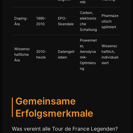
mik
Carbon,
Pharmaze
Doping-
1990-
EPO-
elektronis
utisch
Ära
2010
Skandale
che
optimiert
Schaltung
Powermet
er,
Wissensc
Wissensc
2010-
Datengetr
Aerodyna
haftlich,
haftliche
heute
ieben
mik-
individuali
Ära
Optimieru
siert
ng
Gemeinsame
Erfolgsmerkmale
Was vereint alle Tour de France Legenden?