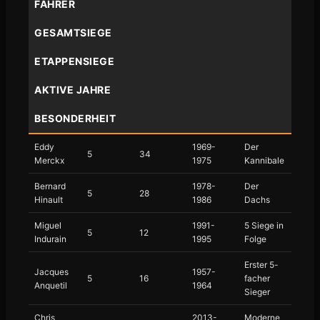
FAHRER
GESAMTSIEGE
ETAPPENSIEGE
AKTIVE JAHRE
BESONDERHEIT
Eddy
1969-
Der
5
34
Merckx
1975
Kannibale
Bernard
1978-
Der
5
28
Hinault
1986
Dachs
Miguel
1991-
5 Siege in
5
12
Indurain
1995
Folge
Erster 5-
Jacques
1957-
5
16
facher
Anquetil
1964
Sieger
Chris
2013-
Moderne