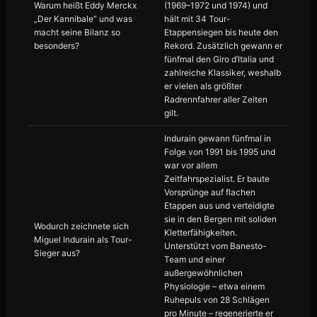
Warum heißt Eddy Merckx
(1969–1972 und 1974) und
„Der Kannibale“ und was
hält mit 34 Tour-
macht seine Bilanz so
Etappensiegen bis heute den
besonders?
Rekord. Zusätzlich gewann er
fünfmal den Giro d’Italia und
zahlreiche Klassiker, weshalb
er vielen als größter
Radrennfahrer aller Zeiten
gilt.
Indurain gewann fünfmal in
Folge von 1991 bis 1995 und
war vor allem
Zeitfahrspezialist. Er baute
Vorsprünge auf flachen
Etappen aus und verteidigte
sie in den Bergen mit soliden
Wodurch zeichnete sich
Kletterfähigkeiten.
Miguel Indurain als Tour-
Unterstützt vom Banesto-
Sieger aus?
Team und einer
außergewöhnlichen
Physiologie – etwa einem
Ruhepuls von 28 Schlägen
pro Minute – regenerierte er