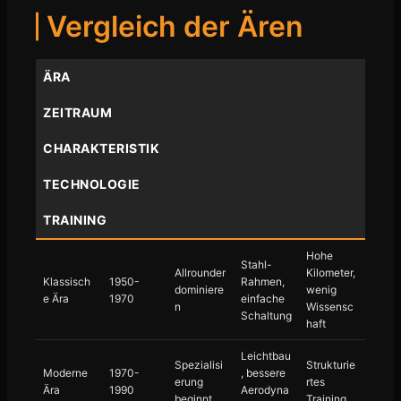
Vergleich der Ären
ÄRA
ZEITRAUM
CHARAKTERISTIK
TECHNOLOGIE
TRAINING
Hohe
Stahl-
Allrounder
Kilometer,
Klassisch
1950-
Rahmen,
dominiere
wenig
e Ära
1970
einfache
n
Wissensc
Schaltung
haft
Leichtbau
Spezialisi
Strukturie
Moderne
1970-
, bessere
erung
rtes
Ära
1990
Aerodyna
beginnt
Training