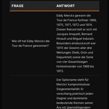
FRAGE
ANTWORT
Eddy Merckx gewann die
Tour de France fünfmal: 1969,
1970, 1971, 1972 und 1974.
Diesen Rekord teilt er sich mit
Jacques Anquetil, Bernard
Hinault und Miguel Indurain.
Wie oft hat Eddy Merckx die
Besonders eindrucksvoll war
Tour de France gewonnen?
1970 der Gewinn aller drei
Wertungen (Gelb, Grün und
Gepunktet) sowie die Serie
von vier Gesamtsiegen
hintereinander von 1969 bis
1972.
Der Spitzname steht für
Merckx’ kompromisslose
Siegesmentalität: Er
verschlang praktisch jeden
Gegner und dominierte
bedeutende Rennen seiner
Ära mit überwältigendem