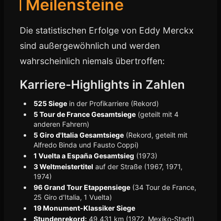
Meilensteine
Die statistischen Erfolge von Eddy Merckx
sind außergewöhnlich und werden
wahrscheinlich niemals übertroffen:
Karriere-Highlights in Zahlen
525 Siege
in der Profikarriere (Rekord)
5 Tour de France Gesamtsiege
(geteilt mit 4
anderen Fahrern)
5 Giro d'Italia Gesamtsiege
(Rekord, geteilt mit
Alfredo Binda und Fausto Coppi)
1 Vuelta a España Gesamtsieg
(1973)
3 Weltmeistertitel
auf der Straße (1967, 1971,
1974)
96 Grand Tour Etappensiege
(34 Tour de France,
25 Giro d'Italia, 1 Vuelta)
19 Monument-Klassiker Siege
Stundenrekord:
49,431 km (1972, Mexiko-Stadt)