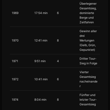
Überlegener
Gesamtsieg,
1969
17:54 min
6
dominierte
Berge und
Zeitfahren
Gewinn aller
drei
1970
12:41 min
8
Wertungen
(Gelb, Grün,
Gepunktet)
Dritter Tour-
1971
9:51 min
4
Sieg in Folge
Vierter
Gesamtsieg
1972
10:41 min
6
nacheinande
r
Fünfter und
1974
8:04 min
8
letzter Tour-
Gesamtsieg