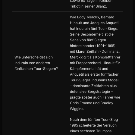
sowie 60 Tage im Gelben
Trikot in seiner Bilanz.
Wie Eddy Merckx, Bernard
Hinault und Jacques Anquetil
hat Indurain fünf Tour-Siege.
Seine Besonderheit ist die
Serie von fünf Siegen
hintereinander (1991–1995)
mit klarer Zeitfahr-Dominanz.
Wie unterscheidet sich
Merckx gilt als Komplettfahrer
Indurain von anderen
mit Etappenrekord, Hinault für
fünffachen Tour-Siegern?
Kämpfermentalität und
Anquetil als erster fünffacher
Tour-Sieger. Indurains Modell
– dominante Zeitfahren plus
defensive Bergstrategie –
prägte später auch Fahrer wie
Chris Froome und Bradley
Wiggins.
Nach dem fünften Tour-Sieg
1995 scheiterte der Versuch
eines sechsten Triumphs