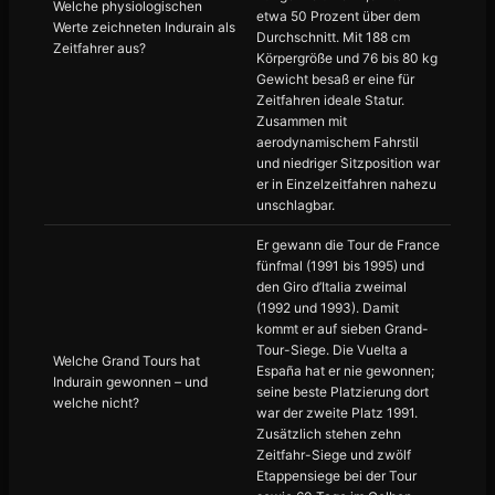
Welche physiologischen
etwa 50 Prozent über dem
Werte zeichneten Indurain als
Durchschnitt. Mit 188 cm
Zeitfahrer aus?
Körpergröße und 76 bis 80 kg
Gewicht besaß er eine für
Zeitfahren ideale Statur.
Zusammen mit
aerodynamischem Fahrstil
und niedriger Sitzposition war
er in Einzelzeitfahren nahezu
unschlagbar.
Er gewann die Tour de France
fünfmal (1991 bis 1995) und
den Giro d’Italia zweimal
(1992 und 1993). Damit
kommt er auf sieben Grand-
Tour-Siege. Die Vuelta a
Welche Grand Tours hat
España hat er nie gewonnen;
Indurain gewonnen – und
seine beste Platzierung dort
welche nicht?
war der zweite Platz 1991.
Zusätzlich stehen zehn
Zeitfahr-Siege und zwölf
Etappensiege bei der Tour