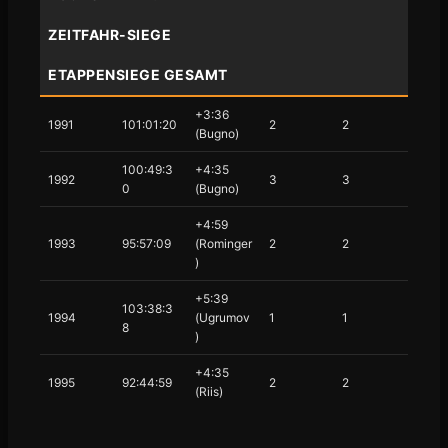
ZEITFAHR-SIEGE
ETAPPENSIEGE GESAMT
+3:36
1991
101:01:20
2
2
(Bugno)
100:49:3
+4:35
1992
3
3
0
(Bugno)
+4:59
1993
95:57:09
(Rominger
2
2
)
+5:39
103:38:3
1994
(Ugrumov
1
1
8
)
+4:35
1995
92:44:59
2
2
(Riis)