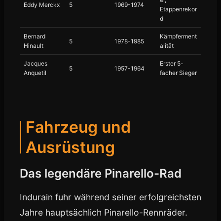
Eddy Merckx
5
1969-1974
Etappenrekor
d
Bernard
Kämpferment
5
1978-1985
Hinault
alität
Jacques
Erster 5-
5
1957-1964
Anquetil
facher Sieger
Fahrzeug und
Ausrüstung
Das legendäre Pinarello-Rad
Indurain fuhr während seiner erfolgreichsten
Jahre hauptsächlich Pinarello-Rennräder.