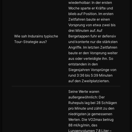
wiederholbar: In der ersten
Woche sparte er Kräfte und
blieb auf Position. Im ersten
Zeitfahren baute er einen
Vorsprung von etwa zwei bis
drei Minuten auf. Auf
Wie sah Indurains typische
Bergetappen fuhr er defensiv
Tour-Strategie aus?
und konterte nur die stärksten
Angriffe. Im letzten Zeitfahren
baute er den Vorsprung weiter
aus oder verteidigte ihn. So
entstanden in den
Siegesjahren Vorsprünge von
rund 3:36 bis 5:39 Minuten
auf den Zweitplatzierten.
Seine Werte waren
außergewöhnlich: Der
Ruhepuls lag bei 28 Schlägen
pro Minute und zählt zu den
niedrigsten je gemessenen
Werten. Die VO2max betrug
88 ml/kg/min, das
Lungenvolumen 7,8 Liter –