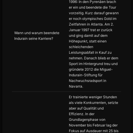
1996: In den Pyrenäen brach
er ein und beendete die Tour
vorzeitig. Kurz darauf gewann
er noch olympisches Gold im
Zeitfahren in Atlanta. Am 2.
Januar 1997 trat er zurück
Wann und warum beendete
und ging damit auf dem
Indurain seine Karriere?
Höhepunkt, statt einen
schleichenden
Leistungsabfall in Kauf zu
nehmen. Danach blieb er dem
Sport im Hintergrund treu und
gründete 2012 die Miguel-
Indurain-Stiftung für
Nachwuchsradsport in
Navarra.
Er trainierte weniger Stunden
als viele Konkurrenten, setzte
aber auf Qualität und
Effizienz. In der
Grundlagenphase von
November bis Februar lag der
Fokus auf Ausdauer mit 25 bis