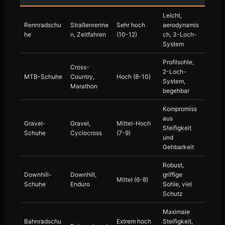
Leicht,
Rennradschu
Straßenrenne
Sehr hoch
aerodynamis
he
n, Zeitfahren
(10-12)
ch, 3-Loch-
System
Profilsohle,
Cross-
2-Loch-
MTB-Schuhe
Country,
Hoch (8-10)
System,
Marathon
begehbar
Kompromiss
aus
Gravel-
Gravel,
Mittel-Hoch
Steifigkeit
Schuhe
Cyclocross
(7-9)
und
Gehbarkeit
Robust,
Downhill-
Downhill,
griffige
Mittel (6-8)
Schuhe
Enduro
Sohle, viel
Schutz
Maximale
Bahnradschu
Extrem hoch
Steifigkeit,