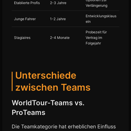
Etablierte Profis
2-3 Jahre
Verlängerung
Entwicklungsklaus
Junge Fahrer
1-2 Jahre
eln
Probezeit für
Stagiaires
2-4 Monate
Vertrag im
Folgejahr
Unterschiede
zwischen Teams
WorldTour-Teams vs.
ProTeams
Die Teamkategorie hat erheblichen Einfluss