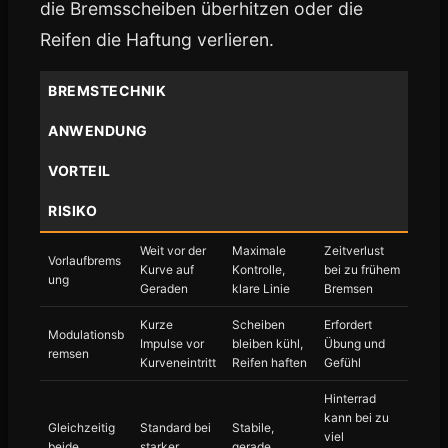
die Bremsscheiben überhitzen oder die
Reifen die Haftung verlieren.
BREMSTECHNIK
ANWENDUNG
VORTEIL
RISIKO
Weit vor der
Maximale
Zeitverlust
Vorlaufbrems
Kurve auf
Kontrolle,
bei zu frühem
ung
Geraden
klare Linie
Bremsen
Kurze
Scheiben
Erfordert
Modulationsb
Impulse vor
bleiben kühl,
Übung und
remsen
Kurveneintritt
Reifen haften
Gefühl
Hinterrad
kann bei zu
Gleichzeitig
Standard bei
Stabile,
viel
beide
starker
gerade