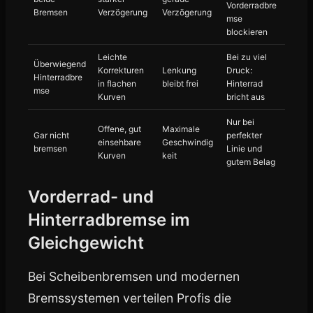
Vorderradbre
Bremsen
Verzögerung
Verzögerung
mse
blockieren
Leichte
Bei zu viel
Überwiegend
Korrekturen
Lenkung
Druck:
Hinterradbre
in flachen
bleibt frei
Hinterrad
mse
Kurven
bricht aus
Nur bei
Offene, gut
Maximale
Gar nicht
perfekter
einsehbare
Geschwindig
bremsen
Linie und
Kurven
keit
gutem Belag
Vorderrad- und
Hinterradbremse im
Gleichgewicht
Bei Scheibenbremsen und modernen
Bremssystemen verteilen Profis die