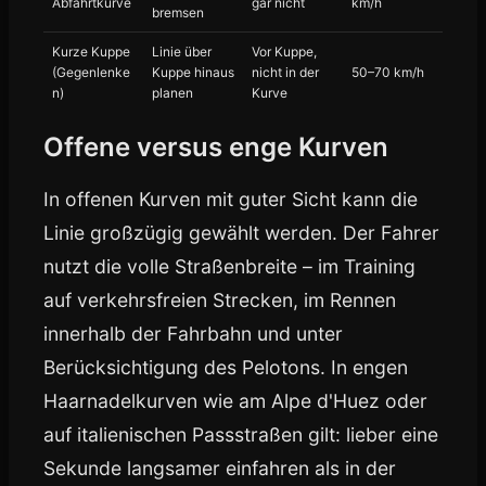
Abfahrtkurve
gar nicht
km/h
bremsen
Kurze Kuppe
Linie über
Vor Kuppe,
(Gegenlenke
Kuppe hinaus
nicht in der
50–70 km/h
n)
planen
Kurve
Offene versus enge Kurven
In offenen Kurven mit guter Sicht kann die
Linie großzügig gewählt werden. Der Fahrer
nutzt die volle Straßenbreite – im Training
auf verkehrsfreien Strecken, im Rennen
innerhalb der Fahrbahn und unter
Berücksichtigung des Pelotons. In engen
Haarnadelkurven wie am Alpe d'Huez oder
auf italienischen Passstraßen gilt: lieber eine
Sekunde langsamer einfahren als in der