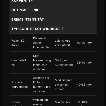
KURVENTYP
OPTIMALE LINIE
BREMSINTENSITÄT
TYPISCHE GESCHWINDIGKEIT
Klassisch
Weite 180°-
Leicht, kurz
Außen-
60–80 km/h
Kurve
vor Einfahrt
Innen-Außen
Spät
Haarnadelkur
bremsen, eng
Stark, vor
25–40 km/h
ve
innen, früh
Kurveneintritt
ausfahren
Ausfahrt als
Modulierend
S-Kurve
Einfahrt
zwischen
40–65 km/h
(Kurvenfolge)
nutzen, Linie
Kurven
verbinden
Weit außen,
Offene
Minimal bis
80–100+
minimal