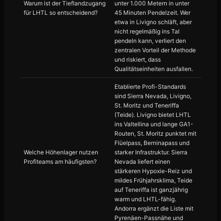
Warum ist der Tieflandzugang
unter 1.000 Metern in unter
für LHTL so entscheidend?
45 Minuten Pendelzeit. Wer
etwa in Livigno schläft, aber
nicht regelmäßig ins Tal
pendeln kann, verliert den
zentralen Vorteil der Methode
und riskiert, dass
Qualitätseinheiten ausfallen.
Etablierte Profi-Standards
sind Sierra Nevada, Livigno,
St. Moritz und Teneriffa
(Teide). Livigno bietet LHTL
ins Valtellina und lange GA1-
Routen, St. Moritz punktet mit
Flüelpass, Berninapass und
Welche Höhenlager nutzen
starker Infrastruktur. Sierra
Profiteams am häufigsten?
Nevada liefert einen
stärkeren Hypoxie-Reiz und
mildes Frühjahrsklima, Teide
auf Teneriffa ist ganzjährig
warm und LHTL-fähig.
Andorra ergänzt die Liste mit
Pyrenäen-Passnähe und