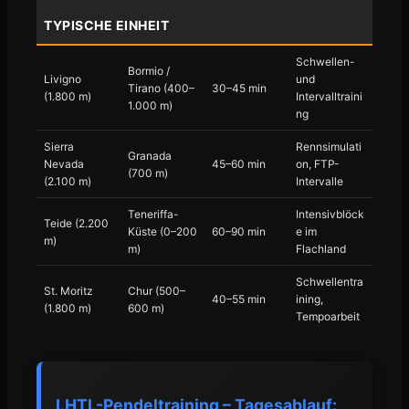
TYPISCHE EINHEIT
Schwellen-
Bormio /
Livigno
und
Tirano (400–
30–45 min
(1.800 m)
Intervalltraini
1.000 m)
ng
Sierra
Rennsimulati
Granada
Nevada
45–60 min
on, FTP-
(700 m)
(2.100 m)
Intervalle
Teneriffa-
Intensivblöck
Teide (2.200
Küste (0–200
60–90 min
e im
m)
m)
Flachland
Schwellentra
St. Moritz
Chur (500–
40–55 min
ining,
(1.800 m)
600 m)
Tempoarbeit
LHTL-Pendeltraining – Tagesablauf: