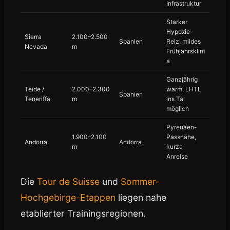
Infrastruktur
Starker
Hypoxie-
Sierra
2.100–2.500
Spanien
Reiz, mildes
Nevada
m
Frühjahrsklim
a
Ganzjährig
Teide /
2.000–2.300
warm, LHTL
Spanien
Teneriffa
m
ins Tal
möglich
Pyrenäen-
1.900–2.100
Passnähe,
Andorra
Andorra
m
kurze
Anreise
Die
Tour de Suisse
und
Sommer-
Hochgebirge-Etappen
liegen nahe
etablierter Trainingsregionen.