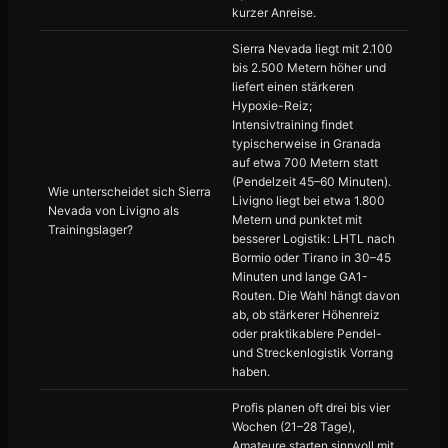
kurzer Anreise.
Sierra Nevada liegt mit 2.100
bis 2.500 Metern höher und
liefert einen stärkeren
Hypoxie-Reiz;
Intensivtraining findet
typischerweise in Granada
auf etwa 700 Metern statt
(Pendelzeit 45–60 Minuten).
Wie unterscheidet sich Sierra
Livigno liegt bei etwa 1.800
Nevada von Livigno als
Metern und punktet mit
Trainingslager?
besserer Logistik: LHTL nach
Bormio oder Tirano in 30–45
Minuten und lange GA1-
Routen. Die Wahl hängt davon
ab, ob stärkerer Höhenreiz
oder praktikablere Pendel-
und Streckenlogistik Vorrang
haben.
Profis planen oft drei bis vier
Wochen (21–28 Tage),
Amateure starten sinnvoll mit