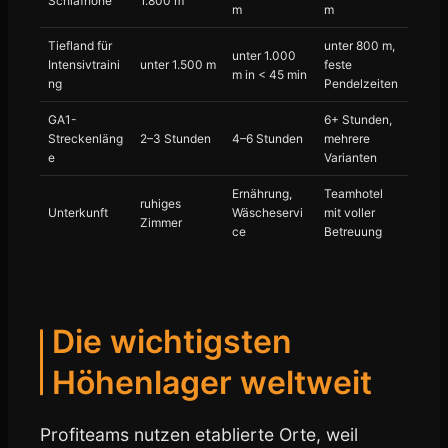
Schlafhöhe
1.800 m
m
m
Tiefland für
unter 800 m,
unter 1.000
Intensivtraini
unter 1.500 m
feste
m in < 45 min
ng
Pendelzeiten
GA1-
6+ Stunden,
Streckenläng
2–3 Stunden
4–6 Stunden
mehrere
e
Varianten
Ernährung,
Teamhotel
ruhiges
Unterkunft
Wäscheservi
mit voller
Zimmer
ce
Betreuung
Die wichtigsten
Höhenlager weltweit
Profiteams nutzen etablierte Orte, weil