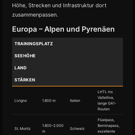
Höhe, Strecken und Infrastruktur dort
zusammenpassen.
Europa – Alpen und Pyrenäen
TRAININGSPLATZ
SEEHÖHE
LAND
STÄRKEN
LHTL ins
Valtellina,
Livigno
1.800 m
Italien
lange GA1-
Routen
Flüelpass,
1.800–2.000
Berninapass,
St. Moritz
Schweiz
m
exzellente