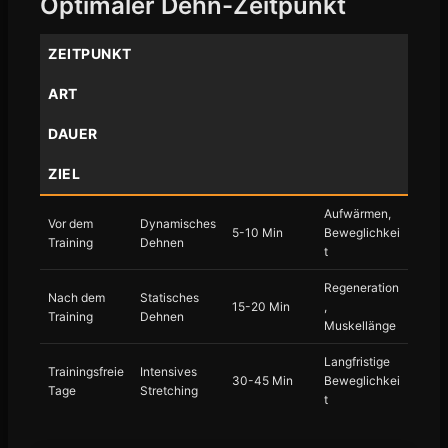
Optimaler Dehn-Zeitpunkt
ZEITPUNKT
ART
DAUER
ZIEL
Aufwärmen,
Vor dem
Dynamisches
5-10 Min
Beweglichkei
Training
Dehnen
t
Regeneration
Nach dem
Statisches
15-20 Min
,
Training
Dehnen
Muskellänge
Langfristige
Trainingsfreie
Intensives
30-45 Min
Beweglichkei
Tage
Stretching
t