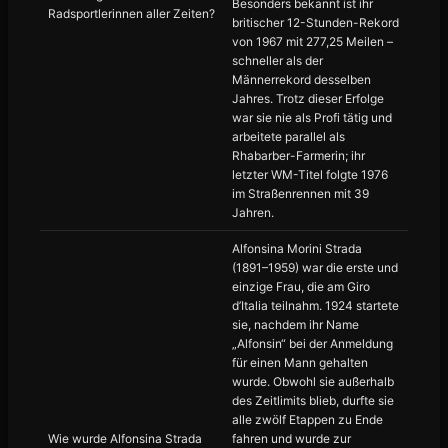
Besonders bekannt ist ihr
Radsportlerinnen aller Zeiten?
britischer 12-Stunden-Rekord
von 1967 mit 277,25 Meilen –
schneller als der
Männerrekord desselben
Jahres. Trotz dieser Erfolge
war sie nie als Profi tätig und
arbeitete parallel als
Rhabarber-Farmerin; ihr
letzter WM-Titel folgte 1976
im Straßenrennen mit 39
Jahren.
Alfonsina Morini Strada
(1891–1959) war die erste und
einzige Frau, die am Giro
d’Italia teilnahm. 1924 startete
sie, nachdem ihr Name
„Alfonsin“ bei der Anmeldung
für einen Mann gehalten
wurde. Obwohl sie außerhalb
des Zeitlimits blieb, durfte sie
alle zwölf Etappen zu Ende
Wie wurde Alfonsina Strada
fahren und wurde zur