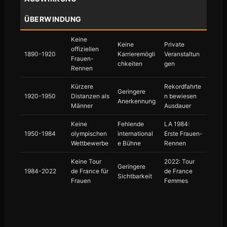
ÜBERWINDUNG
Keine
Keine
Private
offiziellen
1890-1920
Karrieremögli
Veranstaltun
Frauen-
chkeiten
gen
Rennen
Kürzere
Rekordfahrte
Geringere
1920-1950
Distanzen als
n bewiesen
Anerkennung
Männer
Ausdauer
Keine
Fehlende
LA 1984:
1950-1984
olympischen
international
Erste Frauen-
Wettbewerbe
e Bühne
Rennen
Keine Tour
2022: Tour
Geringere
1984-2022
de France für
de France
Sichtbarkeit
Frauen
Femmes