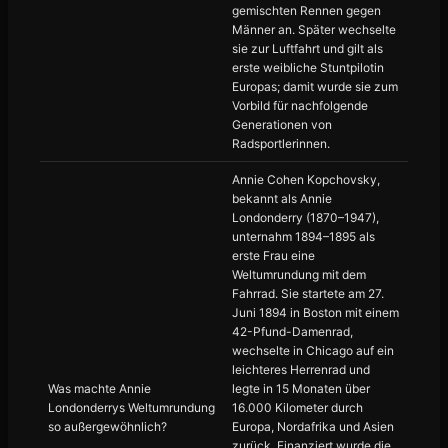
gemischten Rennen gegen
Männer an. Später wechselte
sie zur Luftfahrt und gilt als
erste weibliche Stuntpilotin
Europas; damit wurde sie zum
Vorbild für nachfolgende
Generationen von
Radsportlerinnen.
Annie Cohen Kopchovsky,
bekannt als Annie
Londonderry (1870–1947),
unternahm 1894–1895 als
erste Frau eine
Weltumrundung mit dem
Fahrrad. Sie startete am 27.
Juni 1894 in Boston mit einem
42-Pfund-Damenrad,
wechselte in Chicago auf ein
leichteres Herrenrad und
Was machte Annie
legte in 15 Monaten über
Londonderrys Weltumrundung
16.000 Kilometer durch
so außergewöhnlich?
Europa, Nordafrika und Asien
zurück. Finanziert wurde die