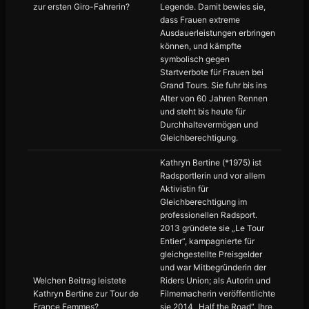
zur ersten Giro-Fahrerin?
Legende. Damit bewies sie,
dass Frauen extreme
Ausdauerleistungen erbringen
können, und kämpfte
symbolisch gegen
Startverbote für Frauen bei
Grand Tours. Sie fuhr bis ins
Alter von 60 Jahren Rennen
und steht bis heute für
Durchhaltevermögen und
Gleichberechtigung.
Kathryn Bertine (*1975) ist
Radsportlerin und vor allem
Aktivistin für
Gleichberechtigung im
professionellen Radsport.
2013 gründete sie „Le Tour
Entier“, kampagnierte für
gleichgestellte Preisgelder
und war Mitbegründerin der
Welchen Beitrag leistete
Riders Union; als Autorin und
Kathryn Bertine zur Tour de
Filmemacherin veröffentlichte
France Femmes?
sie 2014 „Half the Road“. Ihre