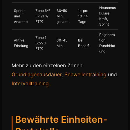
Neuromus
Sprint-
Zone 6–7
30–50
1× pro
kuläre
und
(>121 %
Min.
10–14
Kraft,
Anaerob
FTP)
gesamt
Tage
Sprint
Regenera
Zone 1
Aktive
30–45
Bei
tion,
(<55 %
Erholung
Min.
Bedarf
Durchblut
FTP)
ung
Mehr zu den einzelnen Zonen:
Grundlagenausdauer
,
Schwellentraining
und
Intervalltraining
.
Bewährte Einheiten-