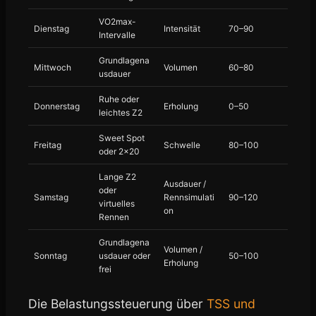
VO2max-
Dienstag
Intensität
70–90
Intervalle
Grundlagena
Mittwoch
Volumen
60–80
usdauer
Ruhe oder
Donnerstag
Erholung
0–50
leichtes Z2
Sweet Spot
Freitag
Schwelle
80–100
oder 2×20
Lange Z2
Ausdauer /
oder
Samstag
Rennsimulati
90–120
virtuelles
on
Rennen
Grundlagena
Volumen /
Sonntag
usdauer oder
50–100
Erholung
frei
Die Belastungssteuerung über
TSS und