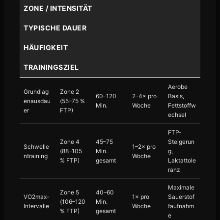
ZONE / INTENSITÄT
TYPISCHE DAUER
HÄUFIGKEIT
TRAININGSZIEL
Aerobe
Grundlag
Zone 2
60–120
2–4× pro
Basis,
enausdau
(55–75 %
Min.
Woche
Fettstoffw
er
FTP)
echsel
FTP-
Zone 4
45–75
Steigerun
Schwelle
1–2× pro
(88–105
Min.
g,
ntraining
Woche
% FTP)
gesamt
Laktattole
ranz
Maximale
Zone 5
40–60
VO2max-
1× pro
Sauerstof
(106–120
Min.
Intervalle
Woche
faufnahm
% FTP)
gesamt
e