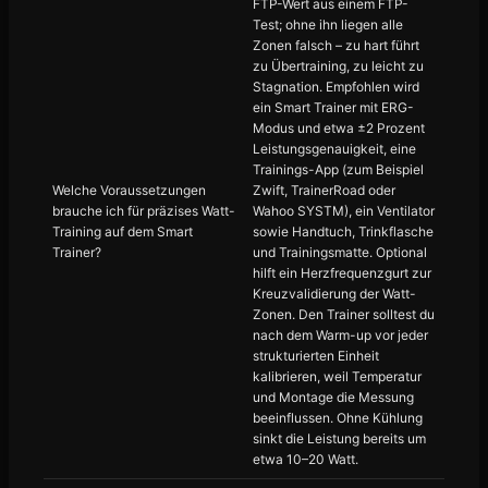
FTP-Wert aus einem FTP-
Test; ohne ihn liegen alle
Zonen falsch – zu hart führt
zu Übertraining, zu leicht zu
Stagnation. Empfohlen wird
ein Smart Trainer mit ERG-
Modus und etwa ±2 Prozent
Leistungsgenauigkeit, eine
Trainings-App (zum Beispiel
Welche Voraussetzungen
Zwift, TrainerRoad oder
brauche ich für präzises Watt-
Wahoo SYSTM), ein Ventilator
Training auf dem Smart
sowie Handtuch, Trinkflasche
Trainer?
und Trainingsmatte. Optional
hilft ein Herzfrequenzgurt zur
Kreuzvalidierung der Watt-
Zonen. Den Trainer solltest du
nach dem Warm-up vor jeder
strukturierten Einheit
kalibrieren, weil Temperatur
und Montage die Messung
beeinflussen. Ohne Kühlung
sinkt die Leistung bereits um
etwa 10–20 Watt.