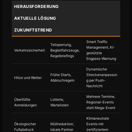
HERAUSFORDERUNG
AKTUELLE LÖSUNG
ZUKUNFTSTREND
Smart Traffic
Teilsperrung,
Management, KI-
Verkehrssicherheit
Begleitfahrzeuge,
gestützte
Regelbriefings
Engpass-Warnung
Dynamische
Frühe Starts,
Streckenanpassun
Hitze und Wetter
Abbruchregeln
g per Push-
Nachricht
Mehrere Termine,
Überfüllte
Lotterie,
Regional-Events
Anmeldungen
Wartelisten
statt Mega-Event
Klimaneutrale
Ökologischer
Müllreduktion,
Events mit
Fußabdruck
lokale Partner
zertifiziertem