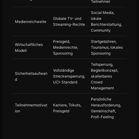
Teilnehmer
Social Media,
Globale TV- und
lokale
Medienreichweite
Streaming-Rechte
Berichterstattung,
Community
Preisgeld,
Startgebühren,
Wirtschaftliches
Medienrechte,
Tourismus, lokales
Modell
Sponsoring
Sponsoring
Teilsperrung,
Vollständige
Begleitkonzept,
Sicherheitsaufwan
Streckensperrung,
skalierbares
d
UCI-Standard
Crowd
Management
Persönliche
Teilnehmermotivat
Karriere, Trikots,
Herausforderung,
ion
Preisgeld
Gemeinschaft,
Profi-Feeling