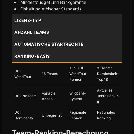
Mindestbudget und Bankgarantie
Einhaltung ethischer Standards
LIZENZ-TYP
ANZAHL TEAMS
AUTOMATISCHE STARTRECHTE
RANKING-BASIS
Alle UCI
3-Jahres-
UCI
18 Teams
WorldTour-
Durchschnitt
WorldTour
Rennen
Top 18
Aktuelles
Variable
Wildcard-
UCI ProTeam
Jahresrankin
Anzahl
System
g
UCI
Regionale
Nationales
Unbegrenzt
Continental
Rennen
Ranking
Team-Ranking-Berechnung