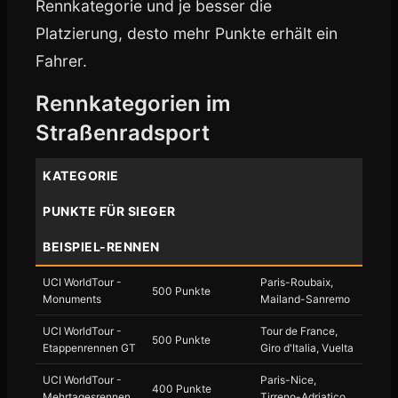
Rennkategorie und je besser die
Platzierung, desto mehr Punkte erhält ein
Fahrer.
Rennkategorien im
Straßenradsport
KATEGORIE
PUNKTE FÜR SIEGER
BEISPIEL-RENNEN
UCI WorldTour -
Paris-Roubaix,
500 Punkte
Monuments
Mailand-Sanremo
UCI WorldTour -
Tour de France,
500 Punkte
Etappenrennen GT
Giro d'Italia, Vuelta
UCI WorldTour -
Paris-Nice,
400 Punkte
Mehrtagesrennen
Tirreno-Adriatico