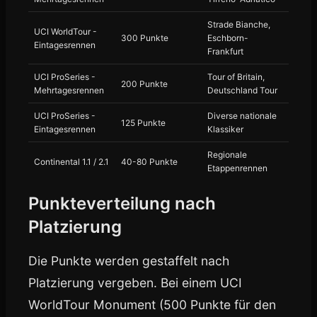
Strade Bianche,
UCI WorldTour -
300 Punkte
Eschborn-
Eintagesrennen
Frankfurt
UCI ProSeries -
Tour of Britain,
200 Punkte
Mehrtagesrennen
Deutschland Tour
UCI ProSeries -
Diverse nationale
125 Punkte
Eintagesrennen
Klassiker
Regionale
Continental 1.1 / 2.1
40-80 Punkte
Etappenrennen
Punkteverteilung nach
Platzierung
Die Punkte werden gestaffelt nach
Platzierung vergeben. Bei einem UCI
WorldTour Monument (500 Punkte für den