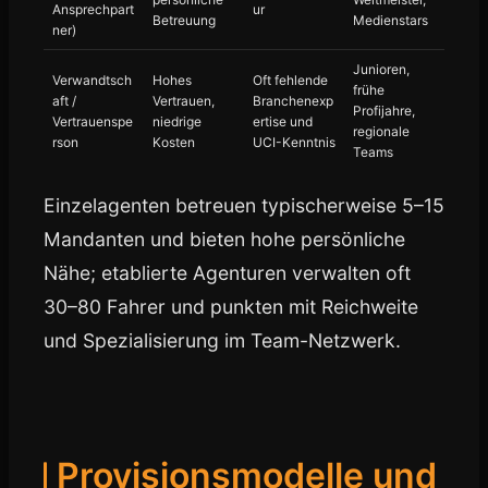
Ansprechpart
ur
Betreuung
Medienstars
ner)
Junioren,
Verwandtsch
Hohes
Oft fehlende
frühe
aft /
Vertrauen,
Branchenexp
Profijahre,
Vertrauenspe
niedrige
ertise und
regionale
rson
Kosten
UCI-Kenntnis
Teams
Einzelagenten betreuen typischerweise 5–15
Mandanten und bieten hohe persönliche
Nähe; etablierte Agenturen verwalten oft
30–80 Fahrer und punkten mit Reichweite
und Spezialisierung im Team-Netzwerk.
Provisionsmodelle und