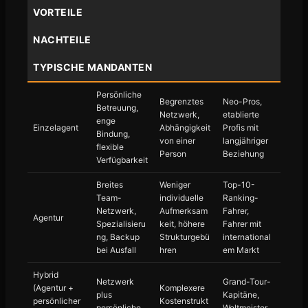
VORTEILE
NACHTEILE
TYPISCHE MANDANTEN
Persönliche
Begrenztes
Neo-Pros,
Betreuung,
Netzwerk,
etablierte
enge
Einzelagent
Abhängigkeit
Profis mit
Bindung,
von einer
langjähriger
flexible
Person
Beziehung
Verfügbarkeit
Breites
Weniger
Top-10-
Team-
individuelle
Ranking-
Netzwerk,
Aufmerksam
Fahrer,
Agentur
Spezialisieru
keit, höhere
Fahrer mit
ng, Backup
Strukturgebü
international
bei Ausfall
hren
em Markt
Hybrid
Netzwerk
Grand-Tour-
(Agentur +
Komplexere
plus
Kapitäne,
persönlicher
Kostenstrukt
persönliche
Weltmeister,