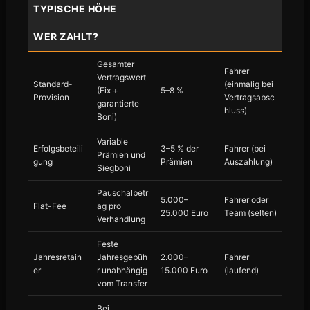
TYPISCHE HÖHE
WER ZAHLT?
Gesamter
Fahrer
Vertragswert
Standard-
(einmalig bei
(Fix +
5–8 %
Provision
Vertragsabsc
garantierte
hluss)
Boni)
Variable
Erfolgsbeteili
3–5 % der
Fahrer (bei
Prämien und
gung
Prämien
Auszahlung)
Siegboni
Pauschalbetr
5.000–
Fahrer oder
Flat-Fee
ag pro
25.000 Euro
Team (selten)
Verhandlung
Feste
Jahresretain
Jahresgebüh
2.000–
Fahrer
er
r unabhängig
15.000 Euro
(laufend)
vom Transfer
Bei