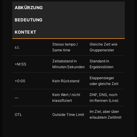
ABKÜRZUNG
BEDEUTUNG
KONTEXT
Stesso tempo /
Gleiche Zeit wie
s.t.
Same time
Gruppenerster
Zeitabstand in
Standard in
+M:SS
Minuten:Sekunden
Ergebnislisten
Etappensieger
+0:00
Kein Rückstand
oder gleiche Zeit
Kein Wert / nicht
DNF, DNS, noch
—
klassifiziert
im Rennen (Live)
Im Ziel, aber über
OTL
Outside Time Limit
erlaubtem Zeitlimit