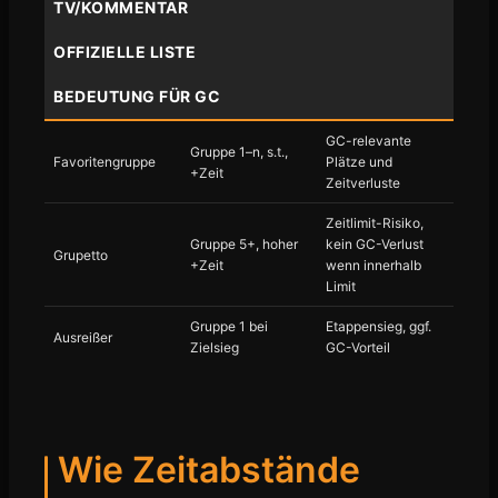
TV/KOMMENTAR
OFFIZIELLE LISTE
BEDEUTUNG FÜR GC
GC-relevante
Gruppe 1–n, s.t.,
Favoritengruppe
Plätze und
+Zeit
Zeitverluste
Zeitlimit-Risiko,
Gruppe 5+, hoher
kein GC-Verlust
Grupetto
+Zeit
wenn innerhalb
Limit
Gruppe 1 bei
Etappensieg, ggf.
Ausreißer
Zielsieg
GC-Vorteil
Wie Zeitabstände