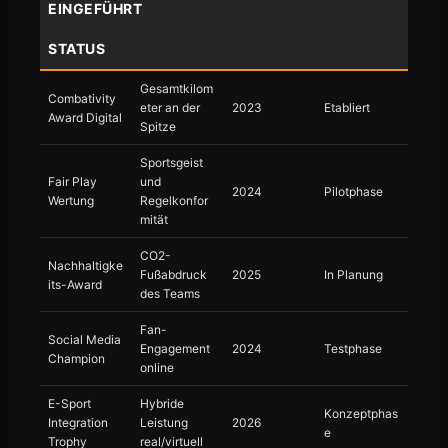
EINGEFÜHRT
STATUS
Gesamtkilom
Combativity
eter an der
2023
Etabliert
Award Digital
Spitze
Sportsgeist
Fair Play
und
2024
Pilotphase
Wertung
Regelkonfor
mität
CO2-
Nachhaltigke
Fußabdruck
2025
In Planung
its-Award
des Teams
Fan-
Social Media
Engagement
2024
Testphase
Champion
online
E-Sport
Hybride
Konzeptphas
Integration
Leistung
2026
e
Trophy
real/virtuell