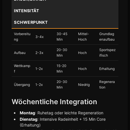
INTENSITÄT
SCHWERPUNKT
Vorbereitu
30-45
Mittel-
Grundlag
3-4x
ng
Min
Hoch
enaufbau
20-30
Sportspez
Aufbau
2-3x
Hoch
Min
ifisch
Wettkamp
15-20
1-2x
Hoch
Erhaltung
f
Min
20-30
Regenera
Übergang
1-2x
Niedrig
Min
tion
Wöchentliche Integration
Montag
: Ruhetag oder leichte Regeneration
Dienstag
: Intensive Radeinheit + 15 Min Core
(Erhaltung)