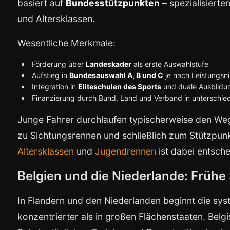
basiert auf
Bundesstützpunkten
– spezialisierte
und Altersklassen.
Wesentliche Merkmale:
Förderung über
Landeskader
als erste Auswahlstufe
Aufstieg in
Bundesauswahl A, B und C
je nach Leistungsn
Integration in
Eliteschulen des Sports
und duale Ausbildu
Finanzierung durch Bund, Land und Verband in unterschied
Junge Fahrer durchlaufen typischerweise den Weg
zu Sichtungsrennen und schließlich zum Stützpunk
Altersklassen
und
Jugendrennen
ist dabei entsch
Belgien und die Niederlande: Frühe 
In Flandern und den Niederlanden beginnt die sys
konzentrierter als in großen Flächenstaaten. Belg