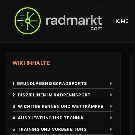
HOME
WIKI INHALTE
1. GRUNDLAGEN DES RADSPORTS
▼
2. DISZIPLINEN IM RADRENNSPORT
▼
3. WICHTIGE RENNEN UND WETTKÄMPFE
▼
Definition und Abgrenzung
Unterschied zu anderen Radsportarten
4. AUSRUESTUNG UND TECHNIK
▼
Eintagesrennen
Klassiker
5. TRAINING UND VORBEREITUNG
▼
Tour de France
Anfaenge im 19. Jahrhundert