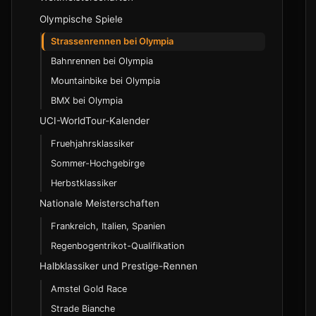
Rennsstatus und Abkuerzungen
Transcontinental Race
Olympische Spiele
DNF, DNS und OTL
Race Across America
Strassenrennen bei Olympia
Zeitabstand und Gruppenbezeichnungen
Bahnrennen bei Olympia
Taktische Begriffe
Sprint-Disziplinen
Mountainbike bei Olympia
Sprint
BMX bei Olympia
WorldTour und ProSeries
Teamsprint
UCI-WorldTour-Kalender
Continental Circuits
Keirin
Fruehjahrsklassiker
Nationales Rennwesen
Ausdauer-Disziplinen
Sommer-Hochgebirge
Class 1 bis 3 und UCI-Cups
Verfolgung
Herbstklassiker
Olympia-Qualifikation im Radsport
Punktefahren
Nationale Meisterschaften
Madison
Frankreich, Italien, Spanien
Lizenzklassen und Einstieg
Team-Disziplinen
Regenbogentrikot-Qualifikation
Bundesliga und regionale Meisterschaften
Team-Verfolgung
Halbklassiker und Prestige-Rennen
Madison
Amstel Gold Race
Teamsprint als Teamdisziplin
Strade Bianche
Six-Day-Rennen