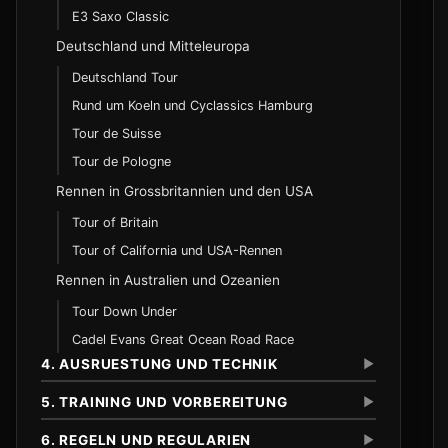
E3 Saxo Classic
Velodrom und Bahnregeln
Deutschland und Mitteleuropa
250-Meter-Oval und Streckenmarkierungen
Deutschland Tour
Uebergaben und Positionierung
Rund um Koeln und Cyclassics Hamburg
Scratch und Ausscheidungsrennen
Tour de Suisse
Scratch
Tour de Pologne
Elimination
Rennen in Grossbritannien und den USA
Tour of Britain
Cross-Country
Tour of California und USA-Rennen
Downhill
Rennen in Australien und Ozeanien
Enduro
Tour Down Under
Marathon
Cadel Evans Great Ocean Road Race
Short Track XCO
4. AUSRUESTUNG UND TECHNIK
▼
E-Mountainbike-Racing
5. TRAINING UND VORBEREITUNG
▼
Regeln und Besonderheiten
6. REGELN UND REGULARIEN
▼
Rahmen und Geometrie