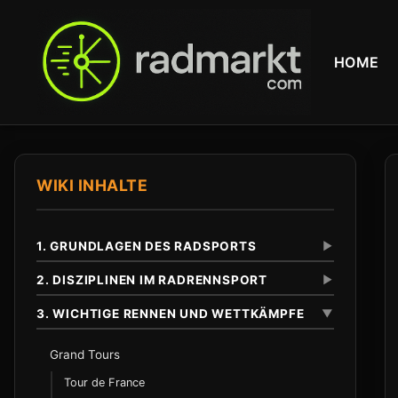
HOME
WIKI INHALTE
1. GRUNDLAGEN DES RADSPORTS
▼
2. DISZIPLINEN IM RADRENNSPORT
▼
3. WICHTIGE RENNEN UND WETTKÄMPFE
▼
Definition und Abgrenzung
Unterschied zu anderen Radsportarten
Eintagesrennen
Grand Tours
Klassiker
Tour de France
Anfaenge im 19. Jahrhundert