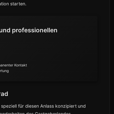
ation starten.
und professionellen
anenter Kontakt
ertung
rad
peziell für diesen Anlass konzipiert und
esonderheiten des Gastgeberlandes