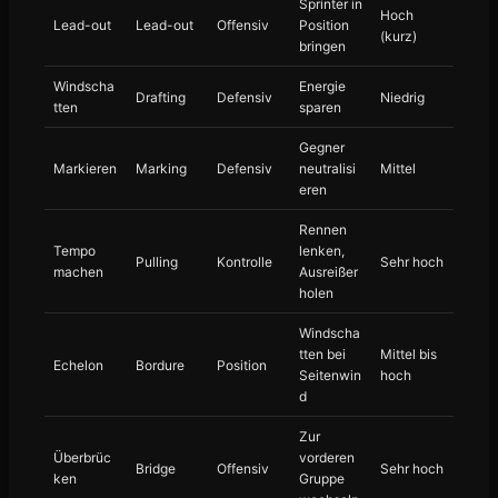
Sprinter in
Hoch
Lead-out
Lead-out
Offensiv
Position
(kurz)
bringen
Windscha
Energie
Drafting
Defensiv
Niedrig
tten
sparen
Gegner
Markieren
Marking
Defensiv
neutralisi
Mittel
eren
Rennen
Tempo
lenken,
Pulling
Kontrolle
Sehr hoch
machen
Ausreißer
holen
Windscha
tten bei
Mittel bis
Echelon
Bordure
Position
Seitenwin
hoch
d
Zur
Überbrüc
vorderen
Bridge
Offensiv
Sehr hoch
ken
Gruppe