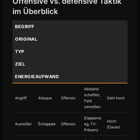
Offensive vs. defensive Taktik
im Überblick
BEGRIFF
ORIGINAL
TYP
ZIEL
ENERGIEAUFWAND
Abstand
schaffen,
Angriff
Attaque
Offensiv
Sehr hoch
Feld
zerreißen
Etappensi
Hoch
Ausreißer
Échappée
Offensiv
eg, TV-
(Dauer)
Präsenz