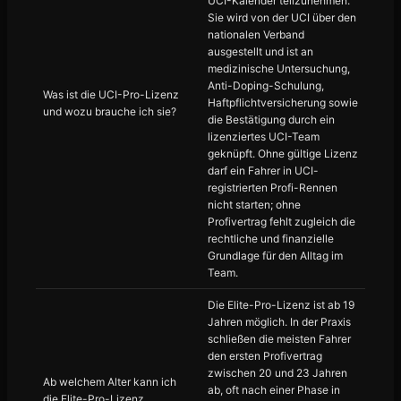
UCI-Kalender teilzunehmen.
Sie wird von der UCI über den
nationalen Verband
ausgestellt und ist an
medizinische Untersuchung,
Anti-Doping-Schulung,
Was ist die UCI-Pro-Lizenz
Haftpflichtversicherung sowie
und wozu brauche ich sie?
die Bestätigung durch ein
lizenziertes UCI-Team
geknüpft. Ohne gültige Lizenz
darf ein Fahrer in UCI-
registrierten Profi-Rennen
nicht starten; ohne
Profivertrag fehlt zugleich die
rechtliche und finanzielle
Grundlage für den Alltag im
Team.
Die Elite-Pro-Lizenz ist ab 19
Jahren möglich. In der Praxis
schließen die meisten Fahrer
den ersten Profivertrag
zwischen 20 und 23 Jahren
Ab welchem Alter kann ich
ab, oft nach einer Phase in
die Elite-Pro-Lizenz