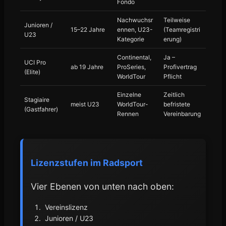
Fondo
Nachwuchsr
Teilweise
Junioren /
15–22 Jahre
ennen, U23-
(Teamregistri
U23
Kategorie
erung)
Continental,
Ja –
UCI Pro
ab 19 Jahre
ProSeries,
Profivertrag
(Elite)
WorldTour
Pflicht
Einzelne
Zeitlich
Stagiaire
meist U23
WorldTour-
befristete
(Gastfahrer)
Rennen
Vereinbarung
Lizenzstufen im Radsport
Vier Ebenen von unten nach oben:
Vereinslizenz
Junioren / U23