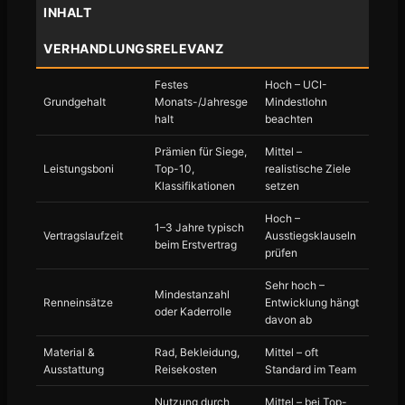
INHALT
VERHANDLUNGSRELEVANZ
Festes
Hoch – UCI-
Grundgehalt
Monats-/Jahresge
Mindestlohn
halt
beachten
Prämien für Siege,
Mittel –
Leistungsboni
Top-10,
realistische Ziele
Klassifikationen
setzen
Hoch –
1–3 Jahre typisch
Vertragslaufzeit
Ausstiegsklauseln
beim Erstvertrag
prüfen
Sehr hoch –
Mindestanzahl
Renneinsätze
Entwicklung hängt
oder Kaderrolle
davon ab
Material &
Rad, Bekleidung,
Mittel – oft
Ausstattung
Reisekosten
Standard im Team
Nutzung durch
Mittel – bei Top-