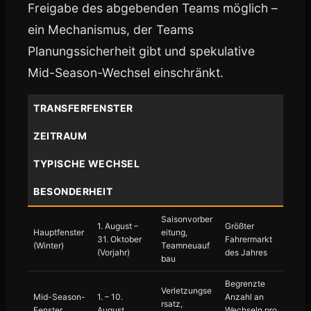
Freigabe des abgebenden Teams möglich –
ein Mechanismus, der Teams
Planungssicherheit gibt und spekulative
Mid-Season-Wechsel einschränkt.
TRANSFERFENSTER
ZEITRAUM
TYPISCHE WECHSEL
BESONDERHEIT
Saisonvorber
1. August –
Größter
Hauptfenster
eitung,
31. Oktober
Fahrermarkt
(Winter)
Teamneuauf
(Vorjahr)
des Jahres
bau
Begrenzte
Verletzungse
Mid-Season-
1. – 10.
Anzahl an
rsatz,
Fenster
August
Wechseln pro