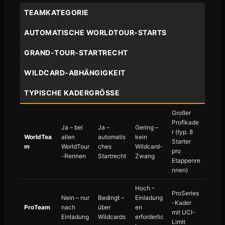
TEAMKATEGORIE
AUTOMATISCHE WORLDTOUR-STARTS
GRAND-TOUR-STARTRECHT
WILDCARD-ABHÄNGIGKEIT
TYPISCHE KADERGRÖSSE
Großer
Profikade
Ja – bei
Ja –
Gering –
r (typ. 8
WorldTea
allen
automatis
kein
Starter
m
WorldTour
ches
Wildcard-
pro
-Rennen
Startrecht
Zwang
Etappenre
nnen)
Hoch –
ProSeries
Nein – nur
Bedingt –
Einladung
-Kader
ProTeam
nach
über
en
mit UCI-
Einladung
Wildcards
erforderlic
Limit