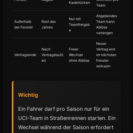
Kaderlücken
Team
Abgebendes
Nur mit
Außerhalb
Rest des
Team kann
Teamfreigab
der Fenster
Jahres
Ablöse
e
verlangen
Neuer
Nach
Freier
Vertrag erst
Vertragsende
Vertragslaufz
Wechsel
im nächsten
eit
ohne Ablöse
Fenster
wirksam
Wichtig
Ein Fahrer darf pro Saison nur für ein
UCI-Team in Straßenrennen starten. Ein
Wechsel während der Saison erfordert