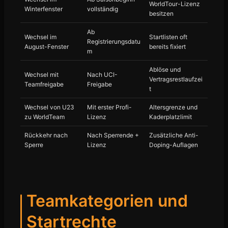
WorldTour-Lizenz
Winterfenster
vollständig
besitzen
Ab
Wechsel im
Startlisten oft
Registrierungsdatu
August-Fenster
bereits fixiert
m
Ablöse und
Wechsel mit
Nach UCI-
Vertragsrestlaufzei
Teamfreigabe
Freigabe
t
Wechsel von U23
Mit erster Profi-
Altersgrenze und
zu WorldTeam
Lizenz
Kaderplatzlimit
Rückkehr nach
Nach Sperrende +
Zusätzliche Anti-
Sperre
Lizenz
Doping-Auflagen
Teamkategorien und
Startrechte