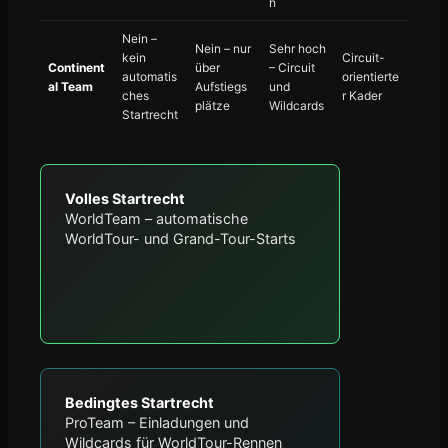
h
Nein –
Nein – nur
Sehr hoch
kein
Circuit-
Continent
über
– Circuit
automatis
orientierte
al Team
Aufstiegs
und
ches
r Kader
plätze
Wildcards
Startrecht
Volles Startrecht
WorldTeam – automatische
WorldTour- und Grand-Tour-Starts
Bedingtes Startrecht
ProTeam – Einladungen und
Wildcards für WorldTour-Rennen