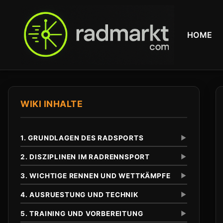
HOME
WIKI INHALTE
1. GRUNDLAGEN DES RADSPORTS
▼
2. DISZIPLINEN IM RADRENNSPORT
▼
3. WICHTIGE RENNEN UND WETTKÄMPFE
▼
Definition und Abgrenzung
Unterschied zu anderen Radsportarten
4. AUSRUESTUNG UND TECHNIK
▼
Eintagesrennen
Klassiker
5. TRAINING UND VORBEREITUNG
▼
Tour de France
Anfaenge im 19. Jahrhundert