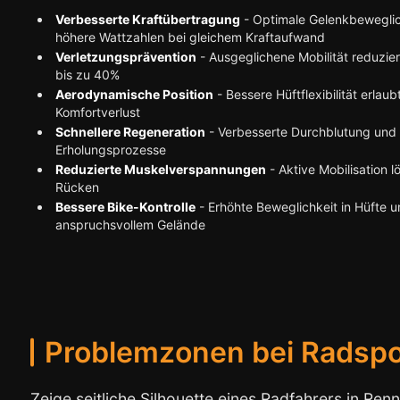
Verbesserte Kraftübertragung
- Optimale Gelenkbeweglic
höhere Wattzahlen bei gleichem Kraftaufwand
Verletzungsprävention
- Ausgeglichene Mobilität reduzie
bis zu 40%
Aerodynamische Position
- Bessere Hüftflexibilität erlau
Komfortverlust
Schnellere Regeneration
- Verbesserte Durchblutung und 
Erholungsprozesse
Reduzierte Muskelverspannungen
- Aktive Mobilisation 
Rücken
Bessere Bike-Kontrolle
- Erhöhte Beweglichkeit in Hüfte u
anspruchsvollem Gelände
Problemzonen bei Radspo
Zeige seitliche Silhouette eines Radfahrers in Re