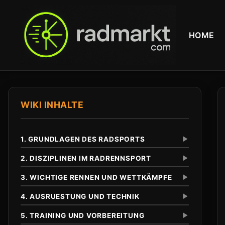
HOME
WIKI INHALTE
1. GRUNDLAGEN DES RADSPORTS
▼
2. DISZIPLINEN IM RADRENNSPORT
▼
3. WICHTIGE RENNEN UND WETTKÄMPFE
▼
Definition und Abgrenzung
Unterschied zu anderen Radsportarten
4. AUSRUESTUNG UND TECHNIK
▼
Eintagesrennen
Klassiker
5. TRAINING UND VORBEREITUNG
▼
Tour de France
Anfaenge im 19. Jahrhundert