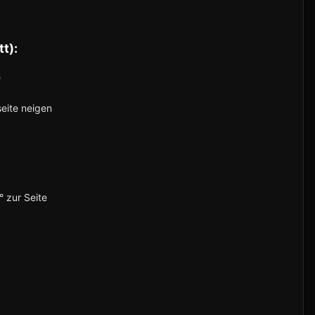
t):
e
eite neigen
 zur Seite