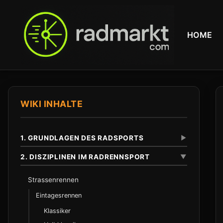
HOME
WIKI INHALTE
1. GRUNDLAGEN DES RADSPORTS
▼
2. DISZIPLINEN IM RADRENNSPORT
▼
Definition und Abgrenzung
Strassenrennen
Unterschied zu anderen Radsportarten
Eintagesrennen
Klassiker
Anfaenge im 19. Jahrhundert