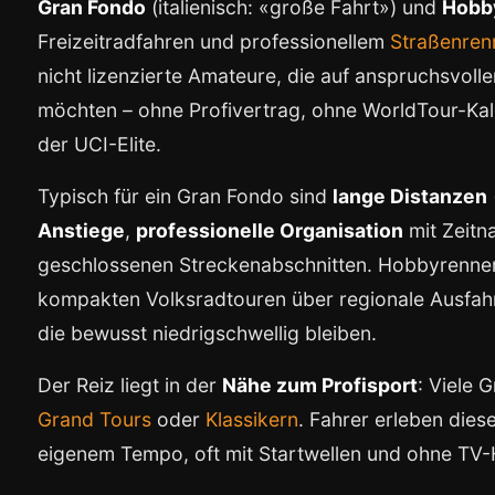
Gran Fondo
(italienisch: «große Fahrt») und
Hobb
Freizeitradfahren und professionellem
Straßenren
nicht lizenzierte Amateure, die auf anspruchsvol
möchten – ohne Profivertrag, ohne WorldTour-Kal
der UCI-Elite.
Typisch für ein Gran Fondo sind
lange Distanzen
Anstiege
,
professionelle Organisation
mit Zeitn
geschlossenen Streckenabschnitten. Hobbyrennen
kompakten Volksradtouren über regionale Ausfahr
die bewusst niedrigschwellig bleiben.
Der Reiz liegt in der
Nähe zum Profisport
: Viele
Grand Tours
oder
Klassikern
. Fahrer erleben dies
eigenem Tempo, oft mit Startwellen und ohne TV-H