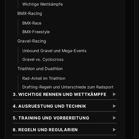
Wichtige Wettkämpfe
BMX-Racing
BMX-Race
BMX-Freestyle
Gravel-Racing
Unbound Gravel und Mega-Events
Gravel vs. Cyclocross
Triathlon und Duathlon
Rad-Anteil im Triathlon
Drafting-Regeln und Unterschiede zum Radsport
3. WICHTIGE RENNEN UND WETTKÄMPFE
▼
4. AUSRUESTUNG UND TECHNIK
▼
5. TRAINING UND VORBEREITUNG
▼
Tour de France
Geschichte
6. REGELN UND REGULARIEN
▼
Rahmen und Geometrie
Streckenprofile