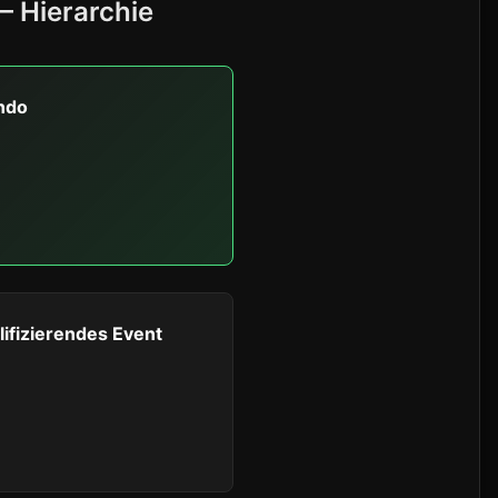
– Hierarchie
ndo
lifizierendes Event