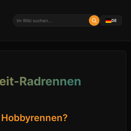
DE
zeit-Radrennen
d Hobbyrennen?