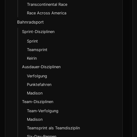
Rennsstatus und Abkuerzungen
Transcontinental Race
DNF, DNS und OTL
Race Across America
Zeitabstand und Gruppenbezeichnungen
Bahnradsport
Taktische Begriffe
Sprint-Disziplinen
Sprint
WorldTour und ProSeries
Teamsprint
Continental Circuits
Keirin
Nationales Rennwesen
Ausdauer-Disziplinen
Class 1 bis 3 und UCI-Cups
Verfolgung
Olympia-Qualifikation im Radsport
Punktefahren
Madison
Lizenzklassen und Einstieg
Team-Disziplinen
Bundesliga und regionale Meisterschaften
Team-Verfolgung
Madison
Teamsprint als Teamdisziplin
Six-Day-Rennen