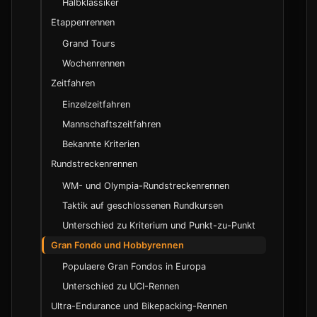
Halbklassiker
Entwicklung im 20. Jahrhundert
Etappenrennen
Moderne Aera ab 2000
Grand Tours
Wochenrennen
UCI - Union Cycliste Internationale
Zeitfahren
Nationale Verbaende
Einzelzeitfahren
Mannschaftszeitfahren
Peloton und Gruppen
Bekannte Kriterien
Wertungen und Trikots
Rundstreckenrennen
Streckenbegriffe
WM- und Olympia-Rundstreckenrennen
Kategorisierung von Anstiegen
Taktik auf geschlossenen Rundkursen
Zwischenzeiten und Tempo
Unterschied zu Kriterium und Punkt-zu-Punkt
Fahrerrollen und Spezialisierungen
Gran Fondo und Hobbyrennen
Domestique und Edelhelfer
Populaere Gran Fondos in Europa
Rouleur und Flachland-Spezialist
Unterschied zu UCI-Rennen
GC-Fahrer und Klassement-Spezialist
Ultra-Endurance und Bikepacking-Rennen