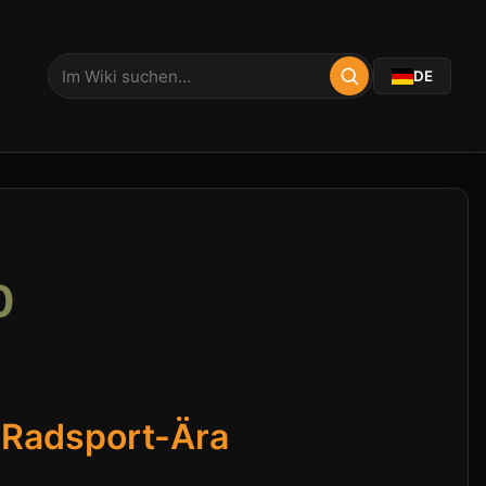
DE
0
e Radsport-Ära