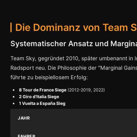
Die Dominanz von Team S
Systematischer Ansatz und Margina
Team Sky, gegründet 2010, später umbenannt in Ine
Radsport neu. Die Philosophie der "Marginal Gains"
führte zu beispiellosem Erfolg:
8 Tour de France Siege
(2012-2019, 2022)
2 Giro d'Italia Siege
1 Vuelta a España Sieg
JAHR
FAHRER