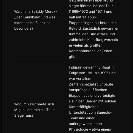
Gegnern nichts überließ. Er
siegte fünfmal bei der Tour
Warum heißt Eddy Merckx
(1969–1972 und 1974) und
„Der Kannibale“ und was
hält mit 34 Tour-
macht seine Bilanz so
Etappensiegen bis heute den
besonders?
Rekord. Zusätzlich gewann er
fünfmal den Giro d’Italia und
zahlreiche Klassiker, weshalb
er vielen als größter
Radrennfahrer aller Zeiten
gilt.
Indurain gewann fünfmal in
Folge von 1991 bis 1995 und
war vor allem
Zeitfahrspezialist. Er baute
Vorsprünge auf flachen
Etappen aus und verteidigte
sie in den Bergen mit soliden
Wodurch zeichnete sich
Kletterfähigkeiten.
Miguel Indurain als Tour-
Unterstützt vom Banesto-
Sieger aus?
Team und einer
außergewöhnlichen
Physiologie – etwa einem