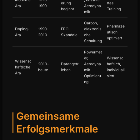
erung
rtes
Ära
1990
Aerodyna
beginnt
Training
mik
Carbon,
Pharmaze
Doping-
1990-
EPO-
elektronis
utisch
Ära
2010
Skandale
che
optimiert
Schaltung
Powermet
er,
Wissensc
Wissensc
2010-
Datengetr
Aerodyna
haftlich,
haftliche
heute
ieben
mik-
individuali
Ära
Optimieru
siert
ng
Gemeinsame
Erfolgsmerkmale