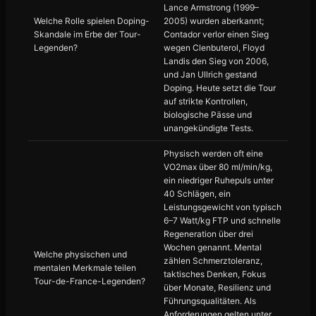
Lance Armstrong (1999–
Welche Rolle spielen Doping-
2005) wurden aberkannt;
Skandale im Erbe der Tour-
Contador verlor einen Sieg
Legenden?
wegen Clenbuterol, Floyd
Landis den Sieg von 2006,
und Jan Ullrich gestand
Doping. Heute setzt die Tour
auf strikte Kontrollen,
biologische Pässe und
unangekündigte Tests.
Physisch werden oft eine
VO2max über 80 ml/min/kg,
ein niedriger Ruhepuls unter
40 Schlägen, ein
Leistungsgewicht von typisch
6–7 Watt/kg FTP und schnelle
Regeneration über drei
Wochen genannt. Mental
Welche physischen und
zählen Schmerztoleranz,
mentalen Merkmale teilen
taktisches Denken, Fokus
Tour-de-France-Legenden?
über Monate, Resilienz und
Führungsqualitäten. Als
Anforderungen gelten unter