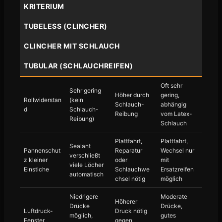
KRITERIUM
TUBELESS (CLINCHER)
CLINCHER MIT SCHLAUCH
TUBULAR (SCHLAUCHREIFEN)
Oft sehr
Sehr gering
Höher durch
gering,
Rollwiderstan
(kein
Schlauch-
abhängig
d
Schlauch-
Reibung
vom Latex-
Reibung)
Schlauch
Plattfahrt,
Plattfahrt,
Sealant
Pannenschut
Reparatur
Wechsel nur
verschließt
z kleiner
oder
mit
viele Löcher
Einstiche
Schlauchwe
Ersatzreifen
automatisch
chsel nötig
möglich
Niedrigere
Moderate
Höherer
Drücke
Drücke,
Luftdruck-
Druck nötig
möglich,
gutes
Fenster
gegen