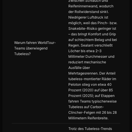
zwischen Schlauch und
Reifeninnenwand, wodurch
der Rollwiderstand sinkt.
Niedrigerer Luftdruck ist
möglich, weil das Pinch- bzw.
Snakebite-Risiko geringer ist
– das bringt Komfort und Grip
auf schlechtem Belag und bei
Warum fahren WorldTour-
Regen. Sealant verschließt
Teams überwiegend
Löcher bis etwa 2–3
Tubeless?
Millimeter Durchmesser und
reduziert mechanische
Ausfälle über
Mehrtagesrennen. Der Anteil
tubeless-montierter Räder im
Peloton stieg von etwa 40
Prozent (2020) auf über 85
Prozent (2025); auf Etappen
fahren Teams typischerweise
Tubeless auf Carbon-
Clincher-Felgen mit 26 bis 28
Millimetern Reifenbreite.
Trotz des Tubeless-Trends