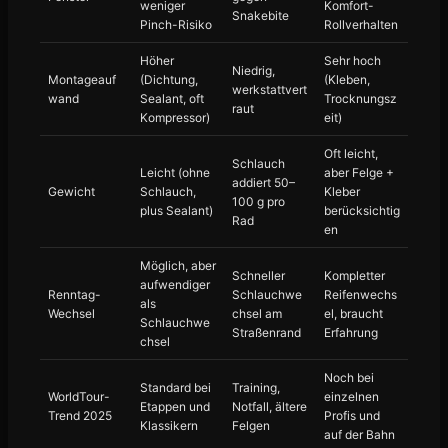
weniger
Komfort-
Snakebite
Pinch-Risiko
Rollverhalten
Höher
Sehr hoch
Niedrig,
Montageauf
(Dichtung,
(Kleben,
werkstattvert
wand
Sealant, oft
Trocknungsz
raut
Kompressor)
eit)
Oft leicht,
Schlauch
Leicht (ohne
aber Felge +
addiert 50–
Gewicht
Schlauch,
Kleber
100 g pro
plus Sealant)
berücksichtig
Rad
en
Möglich, aber
Schneller
Kompletter
aufwendiger
Renntag-
Schlauchwe
Reifenwechs
als
Wechsel
chsel am
el, braucht
Schlauchwe
Straßenrand
Erfahrung
chsel
Noch bei
Standard bei
Training,
WorldTour-
einzelnen
Etappen und
Notfall, ältere
Trend 2025
Profis und
Klassikern
Felgen
auf der Bahn