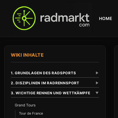
HOME
WIKI INHALTE
1. GRUNDLAGEN DES RADSPORTS
▼
2. DISZIPLINEN IM RADRENNSPORT
▼
3. WICHTIGE RENNEN UND WETTKÄMPFE
▼
Definition und Abgrenzung
Unterschied zu anderen Radsportarten
Eintagesrennen
Grand Tours
Klassiker
Tour de France
Anfaenge im 19. Jahrhundert