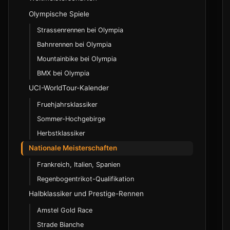
Rennsstatus und Abkuerzungen
Transcontinental Race
Olympische Spiele
DNF, DNS und OTL
Race Across America
Strassenrennen bei Olympia
Zeitabstand und Gruppenbezeichnungen
Bahnrennen bei Olympia
Taktische Begriffe
Sprint-Disziplinen
Mountainbike bei Olympia
Sprint
BMX bei Olympia
WorldTour und ProSeries
Teamsprint
UCI-WorldTour-Kalender
Continental Circuits
Keirin
Fruehjahrsklassiker
Nationales Rennwesen
Ausdauer-Disziplinen
Sommer-Hochgebirge
Class 1 bis 3 und UCI-Cups
Verfolgung
Herbstklassiker
Olympia-Qualifikation im Radsport
Punktefahren
Nationale Meisterschaften
Madison
Frankreich, Italien, Spanien
Lizenzklassen und Einstieg
Team-Disziplinen
Regenbogentrikot-Qualifikation
Bundesliga und regionale Meisterschaften
Team-Verfolgung
Halbklassiker und Prestige-Rennen
Madison
Amstel Gold Race
Teamsprint als Teamdisziplin
Strade Bianche
Six-Day-Rennen