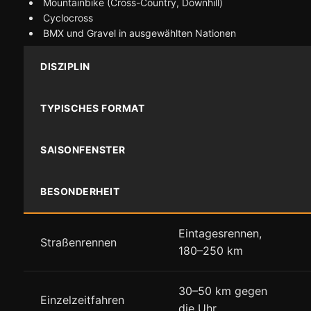
Mountainbike (Cross-Country, Downhill)
Cyclocross
BMX und Gravel in ausgewählten Nationen
DISZIPLIN
TYPISCHES FORMAT
SAISONFENSTER
BESONDERHEIT
Eintagesrennen,
Straßenrennen
180–250 km
30–50 km gegen
Einzelzeitfahren
die Uhr