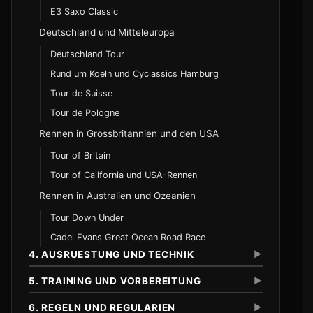
E3 Saxo Classic
Velodrom und Bahnregeln
Deutschland und Mitteleuropa
250-Meter-Oval und Streckenmarkierungen
Deutschland Tour
Uebergaben und Positionierung
Rund um Koeln und Cyclassics Hamburg
Scratch und Ausscheidungsrennen
Tour de Suisse
Scratch
Tour de Pologne
Elimination
Rennen in Grossbritannien und den USA
Tour of Britain
Cross-Country
Tour of California und USA-Rennen
Downhill
Rennen in Australien und Ozeanien
Enduro
Tour Down Under
Marathon
Cadel Evans Great Ocean Road Race
Short Track XCO
4. AUSRUESTUNG UND TECHNIK
▼
E-Mountainbike-Racing
5. TRAINING UND VORBEREITUNG
▼
Regeln und Besonderheiten
6. REGELN UND REGULARIEN
▼
Rahmen und Geometrie