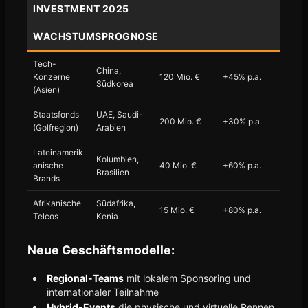
INVESTMENT 2025
WACHSTUMSPROGNOSE
Tech-
China,
Konzerne
120 Mio. €
+45% p.a.
Südkorea
(Asien)
Staatsfonds
UAE, Saudi-
200 Mio. €
+30% p.a.
(Golfregion)
Arabien
Lateinamerik
Kolumbien,
anische
40 Mio. €
+60% p.a.
Brasilien
Brands
Afrikanische
Südafrika,
15 Mio. €
+80% p.a.
Telcos
Kenia
Neue Geschäftsmodelle:
Regional-Teams
mit lokalem Sponsoring und
internationaler Teilnahme
Hybrid-Events
die physische und virtuelle Rennen