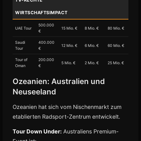
WIRTSCHAFTSIMPACT
500.000
UAE Tour
15 Mio. €
8 Mio. €
80 Mio. €
€
Saudi
400.000
12 Mio. €
6 Mio. €
60 Mio. €
Tour
€
Tour of
200.000
5 Mio. €
2 Mio. €
25 Mio. €
Oman
€
Ozeanien: Australien und
Neuseeland
Ozeanien hat sich vom Nischenmarkt zum
etablierten Radsport-Zentrum entwickelt.
Tour Down Under:
Australiens Premium-