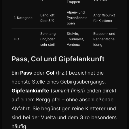
Etappen
Alpen- und
Lang, oft
Angriffspunkt
1. Kategorie
Pyrenäeneta
über 8 %
für Kletterer
ppen
Sehr lang
Stelvio,
Etappen- und
HC
und/oder
Tourmalet,
Rennentsche
sehr steil
Ventoux
idung
Pass, Col und Gipfelankunft
Ein
Pass
oder
Col
(frz.) bezeichnet die
höchste Stelle eines Gebirgsübergangs.
Gipfelankünfte
(
summit finish
) enden direkt
auf einem Berggipfel – ohne anschließende
Abfahrt. Sie begünstigen reine Kletterer und
sind bei der Vuelta und dem Giro besonders
häufig.