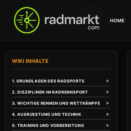
HOME
WIKI INHALTE
1. GRUNDLAGEN DES RADSPORTS
▼
2. DISZIPLINEN IM RADRENNSPORT
▼
3. WICHTIGE RENNEN UND WETTKÄMPFE
▼
Definition und Abgrenzung
Unterschied zu anderen Radsportarten
4. AUSRUESTUNG UND TECHNIK
▼
Eintagesrennen
Klassiker
5. TRAINING UND VORBEREITUNG
▼
Tour de France
Anfaenge im 19. Jahrhundert