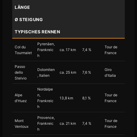
LÄNGE
Ø STEIGUNG
TYPISCHES RENNEN
Pyrenäen,
Col du
Tour de
Frankreic
ca. 17 km
7,4 %
Tourmalet
France
h
Passo
Dolomiten
Giro
dello
ca. 25 km
7,6 %
, Italien
d'Italia
Stelvio
Nordalpe
Alpe
n,
Tour de
13,8 km
8,1 %
d'Huez
Frankreic
France
h
Provence,
Mont
Tour de
Frankreic
ca. 21 km
7,4 %
Ventoux
France
h