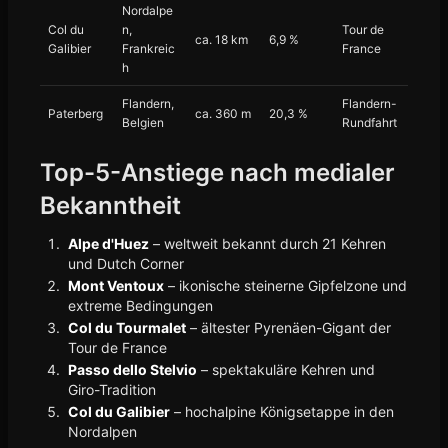
Nordalpe
Col du
n,
Tour de
ca. 18 km
6,9 %
Galibier
Frankreic
France
h
Flandern,
Flandern-
Paterberg
ca. 360 m
20,3 %
Belgien
Rundfahrt
Top-5-Anstiege nach medialer
Bekanntheit
Alpe d'Huez
– weltweit bekannt durch 21 Kehren
und Dutch Corner
Mont Ventoux
– ikonische steinerne Gipfelzone und
extreme Bedingungen
Col du Tourmalet
– ältester Pyrenäen-Gigant der
Tour de France
Passo dello Stelvio
– spektakuläre Kehren und
Giro-Tradition
Col du Galibier
– hochalpine Königsetappe in den
Nordalpen