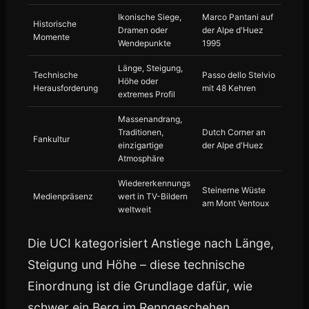
Ikonische Siege,
Marco Pantani auf
Historische
Dramen oder
der Alpe d'Huez
Momente
Wendepunkte
1995
Länge, Steigung,
Technische
Passo dello Stelvio
Höhe oder
Herausforderung
mit 48 Kehren
extremes Profil
Massenandrang,
Traditionen,
Dutch Corner an
Fankultur
einzigartige
der Alpe d'Huez
Atmosphäre
Wiedererkennungs
Steinerne Wüste
Medienpräsenz
wert in TV-Bildern
am Mont Ventoux
weltweit
Die UCI kategorisiert Anstiege nach Länge,
Steigung und Höhe – diese technische
Einordnung ist die Grundlage dafür, wie
schwer ein Berg im Renngeschehen