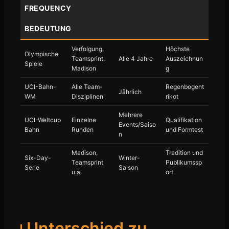
FREQUENCY
BEDEUTUNG
Verfolgung,
Höchste
Olympische
Teamsprint,
Alle 4 Jahre
Auszeichnun
Spiele
Madison
g
UCI-Bahn-
Alle Team-
Regenbogent
Jährlich
WM
Disziplinen
rikot
Mehrere
UCI-Weltcup
Einzelne
Qualifikation
Events/Saiso
Bahn
Runden
und Formtest
n
Madison,
Tradition und
Six-Day-
Winter-
Teamsprint
Publikumssp
Serie
Saison
u.a.
ort
Unterschied zu