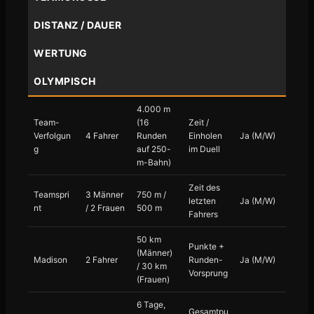
DISTANZ / DAUER
WERTUNG
OLYMPISCH
4.000 m
Team-
(16
Zeit /
Verfolgun
4 Fahrer
Runden
Einholen
Ja (M/W)
g
auf 250-
im Duell
m-Bahn)
Zeit des
Teamspri
3 Männer
750 m /
letzten
Ja (M/W)
nt
/ 2 Frauen
500 m
Fahrers
50 km
Punkte +
(Männer)
Madison
2 Fahrer
Runden-
Ja (M/W)
/ 30 km
Vorsprung
(Frauen)
6 Tage,
Gesamtpu