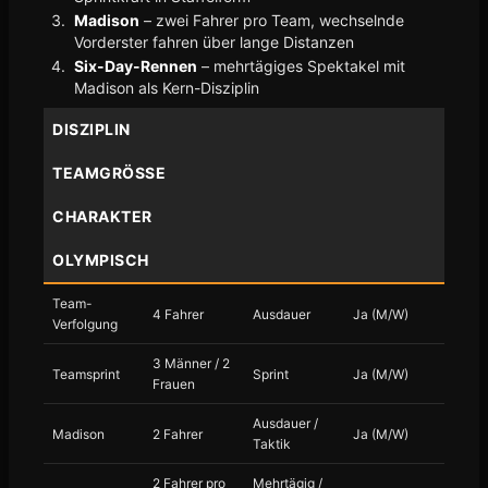
Madison
– zwei Fahrer pro Team, wechselnde
Vorderster fahren über lange Distanzen
Six-Day-Rennen
– mehrtägiges Spektakel mit
Madison als Kern-Disziplin
DISZIPLIN
TEAMGRÖSSE
CHARAKTER
OLYMPISCH
Team-
4 Fahrer
Ausdauer
Ja (M/W)
Verfolgung
3 Männer / 2
Teamsprint
Sprint
Ja (M/W)
Frauen
Ausdauer /
Madison
2 Fahrer
Ja (M/W)
Taktik
2 Fahrer pro
Mehrtägig /