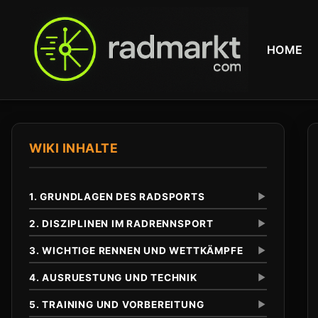
HOME
WIKI INHALTE
1. GRUNDLAGEN DES RADSPORTS
▼
2. DISZIPLINEN IM RADRENNSPORT
▼
3. WICHTIGE RENNEN UND WETTKÄMPFE
▼
Definition und Abgrenzung
Unterschied zu anderen Radsportarten
4. AUSRUESTUNG UND TECHNIK
▼
Eintagesrennen
Klassiker
5. TRAINING UND VORBEREITUNG
▼
Tour de France
Anfaenge im 19. Jahrhundert