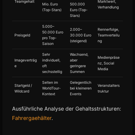
Teamgehalt
Marktwert,
Mio. Euro
500.000
Verhandlung
(Top-Stars)
Euro (Top-
Stars)
5.000–
2.000–
Rennerfolge,
50.000 Euro
Preisgeld
30.000 Euro
Teamverteilu
pro Top-
(steigend)
ng
Saison
Sehr
Wachsend,
Medienpräse
Imageverträg
individuell,
aber
nz, Social
e
oft
geringere
Media
sechsstellig
Summen
Selten im
Gelegentlich
Startgeld /
Veranstalters
WorldTour-
bei kleineren
Wildcard
truktur
Kontext
Events
Ausführliche Analyse der Gehaltsstrukturen:
Fahrergaehälter
.