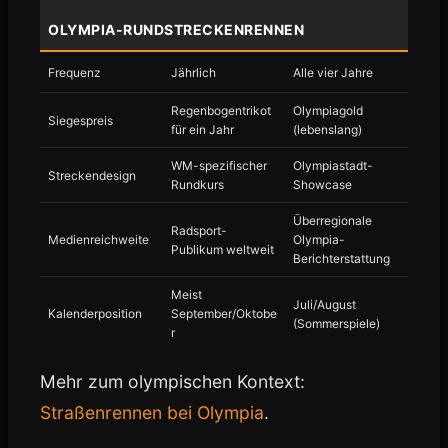
OLYMPIA-RUNDSTRECKENRENNEN
Frequenz
Jährlich
Alle vier Jahre
Regenbogentrikot
Olympiagold
Siegespreis
für ein Jahr
(lebenslang)
WM-spezifischer
Olympiastadt-
Streckendesign
Rundkurs
Showcase
Überregionale
Radsport-
Medienreichweite
Olympia-
Publikum weltweit
Berichterstattung
Meist
Juli/August
Kalenderposition
September/Oktobe
(Sommerspiele)
r
Mehr zum olympischen Kontext:
Straßenrennen bei Olympia
.