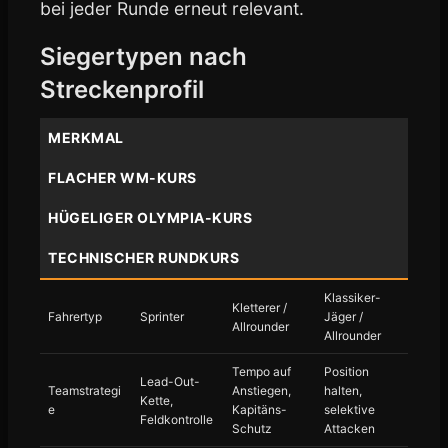
bei jeder Runde erneut relevant.
Siegertypen nach
Streckenprofil
MERKMAL
FLACHER WM-KURS
HÜGELIGER OLYMPIA-KURS
TECHNISCHER RUNDKURS
Klassiker-
Kletterer /
Fahrertyp
Sprinter
Jäger /
Allrounder
Allrounder
Tempo auf
Position
Lead-Out-
Teamstrategi
Anstiegen,
halten,
Kette,
e
Kapitäns-
selektive
Feldkontrolle
Schutz
Attacken