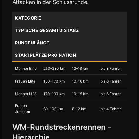
Attacken in der Schlussrunde.
KATEGORIE
TYPISCHE GESAMTDISTANZ
RUNDENLÄNGE
STARTPLÄTZE PRO NATION
Männer Elite
250–280 km
12–18 km
bis 8 Fahrer
Frauen Elite
150–170 km
10–16 km
bis 6 Fahrer
Männer U23
170–190 km
10–15 km
bis 6 Fahrer
Frauen
80–100 km
8–12 km
bis 4 Fahrer
Junioren
WM-Rundstreckenrennen –
Hierarchie