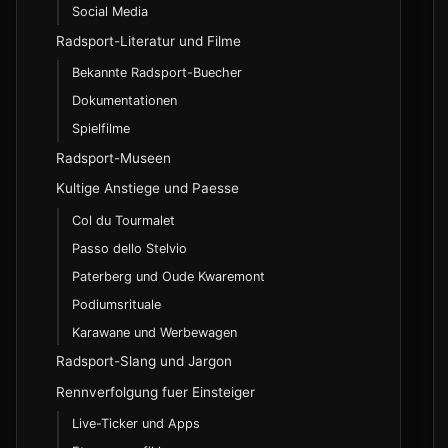
Vor dem Rennen
Chris Froome
Rennsstatus und Abkuerzungen
Social Media
Transcontinental Race
Rumpfstabilitaet
Wassertraeger
WADA-Code
Waehrend des Rennens
Fester Gang
Radsport-Literatur und Filme
DNF, DNS und OTL
Race Across America
Anfahrer
Testverfahren
Fuehrungsarbeit
Strassenrennen bei Olympia
Nach dem Rennen
Mark Cavendish
Spezielle Anforderungen
Zeitabstand und Gruppenbezeichnungen
Bekannte Radsport-Buecher
Edelhelfer
Aktive Regeneration
Verbotene Substanzen
Beschuetzen des Kapitaens
Bahnrennen bei Olympia
Mario Cipollini
Taktische Begriffe
Dokumentationen
Sprint-Disziplinen
Passive Regeneration
Beruhmte Dopingfaelle
Mountainbike bei Olympia
Energiegels
Erik Zabel
Federungssysteme
Spielfilme
Sprint
Schlaf und Erholung
Hauptsponsoren
Therapeutische Ausnahmegenehmigungen (TUE)
BMX bei Olympia
Pacing
Riegel
Reifenprofil und Luftdruck
Radsport-Museen
WorldTour und ProSeries
Teamsprint
Ausruester
Aerodynamische Position
Isotonische Getraenke
Tadej Pogacar
Continental Circuits
Kultige Anstiege und Paesse
Keirin
Budgets im Profiradsport
Live High Train Low
Neutralisierte Zonen
Fruehjahrsklassiker
Wout van Aert
Nationales Rennwesen
Trikots
Ausdauer-Disziplinen
Col du Tourmalet
Hoehenlager und Trainingsplaetze
Sturzregeln und Zeitgeschenke
Sommer-Hochgebirge
Materialwahl und Reifendruck
Knieschmerzen
Mathieu van der Poel
Class 1 bis 3 und UCI-Cups
Radhosen
Passo dello Stelvio
Verfolgung
SD Worx-Protime
Disqualifikation und Strafen
Herbstklassiker
Rueckenschmerzen
Olympia-Qualifikation im Radsport
Schuhe
Paterberg und Oude Kwaremont
Punktefahren
Lidl-Trek
Rennvorbereitung und Fokus
Etappensieg und Zeitabzuege
Sattelbeschwerden
Glaubwuerdigkeit und Zeitvorsprung
Marianne Vos
Helme
Podiumsrituale
Madison
Team Structure und Entwicklung
Umgang mit Druck und Niederlagen
Frankreich, Italien, Spanien
Stuerze und Abschuerungen
Fangen oder Kontrollieren
Anna van der Breggen
Handschuhe
Lizenzklassen und Einstieg
Karawane und Werbewagen
Team-Disziplinen
Abstandsvorgaben und Sprintlinien
Regenbogentrikot-Qualifikation
Annemiek van Vleuten
Bundesliga und regionale Meisterschaften
Radsport-Slang und Jargon
Team-Verfolgung
Lizenzkriterien
Belastungssteuerung vor Grand Tours
Schutzbleche und Objekte werfen
Bikefitting
Zeitmanagement ueber drei Wochen
Powermeter
Madison
Rennverfolgung fuer Einsteiger
Abstieg und Aufstieg
Formaufbau fuer Klassiker
Amstel Gold Race
Dehnuebungen
Bergwertung und Gesamtwertung
Bradley Wiggins
Elektronische Schaltungen
Teamsprint als Teamdisziplin
Live-Ticker und Apps
Transferfenster
Strade Bianche
Mobilitaetstraining
Ruhetage und Erholung
Filippo Ganna
GPS und Trainingscomputer
Six-Day-Rennen