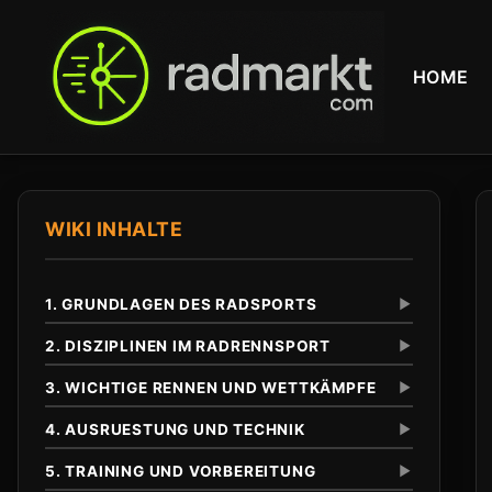
HOME
WIKI INHALTE
1. GRUNDLAGEN DES RADSPORTS
▼
2. DISZIPLINEN IM RADRENNSPORT
▼
3. WICHTIGE RENNEN UND WETTKÄMPFE
▼
Definition und Abgrenzung
Unterschied zu anderen Radsportarten
4. AUSRUESTUNG UND TECHNIK
▼
Eintagesrennen
Klassiker
5. TRAINING UND VORBEREITUNG
▼
Tour de France
Anfaenge im 19. Jahrhundert