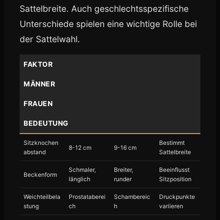
Sattelbreite. Auch geschlechtsspezifische
Unterschiede spielen eine wichtige Rolle bei
der Sattelwahl.
FAKTOR
MÄNNER
FRAUEN
BEDEUTUNG
Sitzknochen
Bestimmt
8-12 cm
9-16 cm
abstand
Sattelbreite
Schmaler,
Breiter,
Beeinflusst
Beckenform
länglich
runder
Sitzposition
Weichteilbela
Prostataberei
Schambereic
Druckpunkte
stung
ch
h
variieren