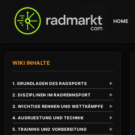
HOME
WIKI INHALTE
1. GRUNDLAGEN DES RADSPORTS
▼
2. DISZIPLINEN IM RADRENNSPORT
▼
3. WICHTIGE RENNEN UND WETTKÄMPFE
▼
Definition und Abgrenzung
Unterschied zu anderen Radsportarten
4. AUSRUESTUNG UND TECHNIK
▼
Eintagesrennen
Klassiker
5. TRAINING UND VORBEREITUNG
▼
Tour de France
Anfaenge im 19. Jahrhundert