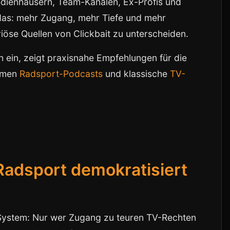
edienhäusern, Team-Kanälen, Ex-Profis und
das: mehr Zugang, mehr Tiefe und mehr
iöse Quellen von Clickbait zu unterscheiden.
n ein, zeigt praxisnahe Empfehlungen für die
ormen
Radsport-Podcasts
und klassische
TV-
Radsport demokratisiert
 System: Nur wer Zugang zu teuren TV-Rechten