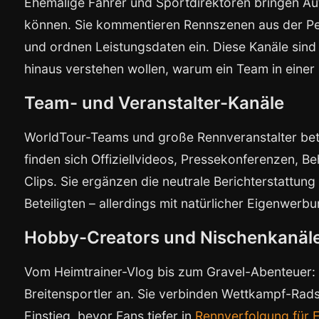
Ehemalige Fahrer und Sportdirektoren bringen Auth
können. Sie kommentieren Rennszenen aus der Pe
und ordnen Leistungsdaten ein. Diese Kanäle sind 
hinaus verstehen wollen, warum ein Team in einer
Team- und Veranstalter-Kanäle
WorldTour-Teams und große Rennveranstalter bet
finden sich Offiziellvideos, Pressekonferenzen, 
Clips. Sie ergänzen die neutrale Berichterstattun
Beteiligten – allerdings mit natürlicher Eigenwerbu
Hobby-Creators und Nischenkanäl
Vom Heimtrainer-Vlog bis zum Gravel-Abenteuer:
Breitensportler an. Sie verbinden Wettkampf-Rads
Einstieg, bevor Fans tiefer in
Rennverfolgung für E