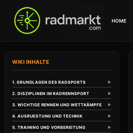
HOME
WIKI INHALTE
1. GRUNDLAGEN DES RADSPORTS
▼
2. DISZIPLINEN IM RADRENNSPORT
▼
3. WICHTIGE RENNEN UND WETTKÄMPFE
▼
Definition und Abgrenzung
Unterschied zu anderen Radsportarten
4. AUSRUESTUNG UND TECHNIK
▼
Eintagesrennen
Klassiker
5. TRAINING UND VORBEREITUNG
▼
Tour de France
Anfaenge im 19. Jahrhundert