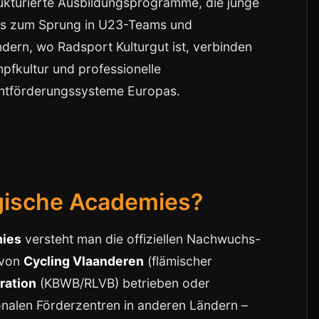
rukturierte Ausbildungsprogramme, die junge
bis zum Sprung in U23-Teams und
ndern, wo Radsport Kulturgut ist, verbinden
pfkultur und professionelle
entförderungssysteme Europas.
gische Academies?
mies
versteht man die offiziellen Nachwuchs-
 von
Cycling Vlaanderen
(flämischer
ration
(KBWB/RLVB) betrieben oder
ionalen Förderzentren in anderen Ländern –