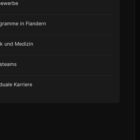
tbewerbe
gramme in Flandern
ik und Medizin
gsteams
duale Karriere