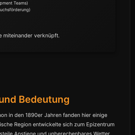
lopment Teams)
wuchsförderung)
)
e miteinander verknüpft.
 und Bedeutung
chon in den 1890er Jahren fanden hier einige
ämische Region entwickelte sich zum Epizentrum
e steile Anstiege und unberechenbares Wetter