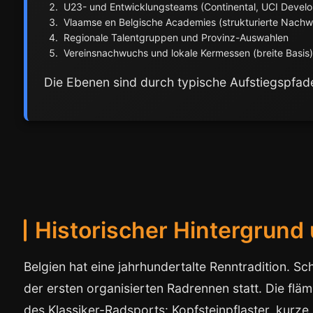
U23- und Entwicklungsteams (Continental, UCI Deve
Vlaamse en Belgische Academies (strukturierte Nach
Regionale Talentgruppen und Provinz-Auswahlen
Vereinsnachwuchs und lokale Kermessen (breite Basis
Die Ebenen sind durch typische Aufstiegspfad
Historischer Hintergrund
Belgien hat eine jahrhundertalte Renntradition. S
der ersten organisierten Radrennen statt. Die fl
des Klassiker-Radsports: Kopfsteinpflaster, kurz